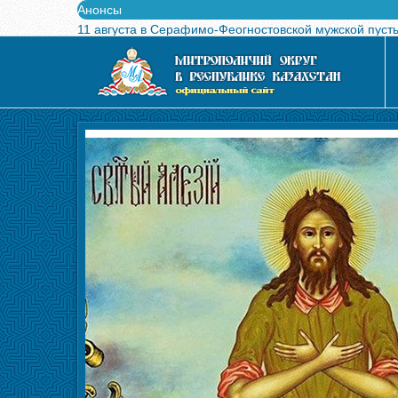
Анонсы
11 августа в Серафимо-Феогностовской мужской пуст
Выпущен в свет буклет о проведении Международного
Вышел в свет новый номер журнала «Свет Православи
Вышла в свет монография «Управляющие Алма-Атинс
Алма-Атинская духовная семинария объявляет прием