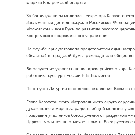
клирики Костромской епархии.
За богослужением молились: секретарь Казахстанског
Заслуженный деятель искусств Российской Федерации
Московском и всея Руси по развитию русского церков
Костромского епархиального управления.
На службе присутствовали представители администра
областной и городской Думы, руководители обществе
Богослужение украсило пение архиерейского хора К
работника культуры России Н.В. Балуевой.
По отпусте Литургии состоялось славление Всем свят
Глава Казахстанского Митрополичьего округа сердеч
духовенство и мирян за радость общей молитвы у свя
поздравил участников богослужения с праздником «м
Церковь молитвенно отмечает память Всех русских св