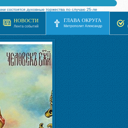
ыни состоятся духовные торжества по случаю 25-ле
 турнира по волейболу, посвященного 25-летию обр
ГЛАВА ОКРУГА
НОВОСТИ
я в Казахстане»
Митрополит Александр
Лента событий
кой епархией Русской Православной Церкви в 1927–19
 документов на 2026-2027 учебный год