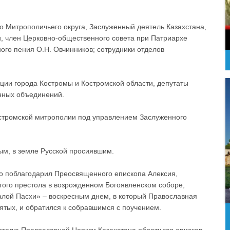
о Митрополичьего округа, Заслуженный деятель Казахстана,
, член Церковно-общественного совета при Патриархе
ного пения О.Н. Овчинников; сотрудники отделов
ции города Костромы и Костромской области, депутаты
нных объединений.
остромской митрополии под управлением Заслуженного
ым, в земле Русской просиявшим.
но поблагодарил Преосвященного епископа Алексия,
того престола в возрожденном Богоявленском соборе,
алой Пасхи» – воскресным днем, в который Православная
ятых, и обратился к собравшимся с поучением.