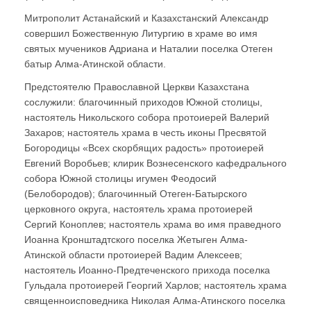
Митрополит Астанайский и Казахстанский Александр
совершил Божественную Литургию в храме во имя
святых мучеников Адриана и Наталии поселка Отеген
батыр Алма-Атинской области.
Предстоятелю Православной Церкви Казахстана
сослужили: благочинный приходов Южной столицы,
настоятель Никольского собора протоиерей Валерий
Захаров; настоятель храма в честь иконы Пресвятой
Богородицы «Всех скорбящих радость» протоиерей
Евгений Воробьев; клирик Вознесенского кафедрального
собора Южной столицы игумен Феодосий
(Белобородов); благочинный Отеген-Батырского
церковного округа, настоятель храма протоиерей
Сергий Коноплев; настоятель храма во имя праведного
Иоанна Кронштадтского поселка Жетыген Алма-
Атинской области протоиерей Вадим Алексеев;
настоятель Иоанно-Предтеченского прихода поселка
Гульдала протоиерей Георгий Харлов; настоятель храма
священноисповедника Николая Алма-Атинского поселка