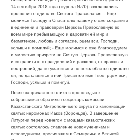
14 сентября 2018 года (журнал №70) возглашались
прошения о единстве Святого Православия: - Еще
молимся Господу и Спасителю нашему о еже сохранити
в единении и правоверии Церковь Православную во
всем мире пребывающую и даровати ей мир и
безмятежие, любовь и согласие, рцем вси, Господи,
услыши и помилуй; - Еще молимся о еже благосердием
и милостию призрети на Святую Церковь Православную
и сохранити ю от разделений и расколов, от вражды и
нестроений, да не умалится и не поколеблется единство
ея, но да славится в ней Трисвятое имя Твое, рцем вси,
Господи, услыши и помилуй.
После запричастного стиха с проповедью к
собравшимся обратился секретарь комиссии
Казахстанского Митрополичьего округа по канонизации
святых иеромонах Иаков (Воронцов). В завершение
Литургии перед ковчегом с мощами казахстанских
святых состоялось славление новомученикам и
исповедникам, просиявшим в Семиречье и Великой