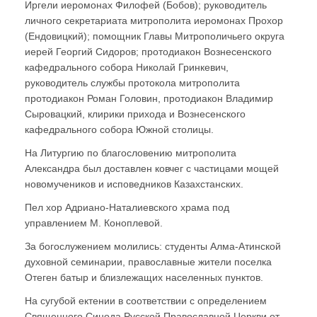
Иргели иеромонах Филофей (Бобов); руководитель
личного секретариата митрополита иеромонах Прохор
(Ендовицкий); помощник Главы Митрополичьего округа
иерей Георгий Сидоров; протодиакон Вознесенского
кафедрального собора Николай Гринкевич,
руководитель службы протокола митрополита
протодиакон Роман Головин, протодиакон Владимир
Сыровацкий, клирики прихода и Вознесенского
кафедрального собора Южной столицы.
На Литургию по благословению митрополита
Александра был доставлен ковчег с частицами мощей
новомучеников и исповедников Казахстанских.
Пел хор Адриано-Наталиевского храма под
управлением М. Коноплевой.
За богослужением молились: студенты Алма-Атинской
духовной семинарии, православные жители поселка
Отеген батыр и близлежащих населенных пунктов.
На сугубой ектении в соответствии с определением
Священного Синода Русской Православной Церкви от