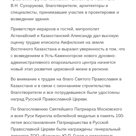
В.Н. Сухорукова, благотворители, архитекторы и
специалисты, принимавшие участие в проектировке и
возведении здания.
Приветствуя иерархов и гостей, митрополит
Астанайский и Казахстанский Александр дал высокую
оценку трудам епископа Амфилохия на земле
Восточного Казахстана и выразил уверенность в том, что
с возведением в Усть-Каменогорске нового духовно-
административного епархиального центра начнется
новый этап развития церковной жизни в регионе.
Во внимание к трудам на благо Святого Православия в
Казахстане и в связи с окончанием строительства
благотворители и все потрудившиеся были удостоены
наград Русской Православной Церкви.
По благословению Святейшего Патриарха Московского
и всея Руси Кирилла юбилейной медалью в память 100-
летия восстановления Патриаршества в Русской
Православной Церкви были награждены: генеральный
директор ТОО «Казцинк» Ю.П. Гусев и заместитель