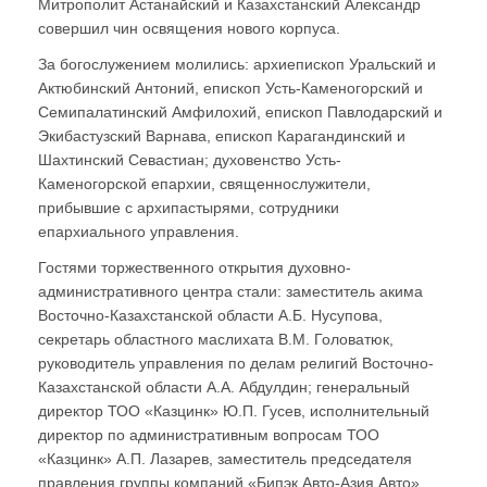
Митрополит Астанайский и Казахстанский Александр
совершил чин освящения нового корпуса.
За богослужением молились: архиепископ Уральский и
Актюбинский Антоний, епископ Усть-Каменогорский и
Семипалатинский Амфилохий, епископ Павлодарский и
Экибастузский Варнава, епископ Карагандинский и
Шахтинский Севастиан; духовенство Усть-
Каменогорской епархии, священнослужители,
прибывшие с архипастырями, сотрудники
епархиального управления.
Гостями торжественного открытия духовно-
административного центра стали: заместитель акима
Восточно-Казахстанской области А.Б. Нусупова,
секретарь областного маслихата В.М. Головатюк,
руководитель управления по делам религий Восточно-
Казахстанской области А.А. Абдулдин; генеральный
директор ТОО «Казцинк» Ю.П. Гусев, исполнительный
директор по административным вопросам ТОО
«Казцинк» А.П. Лазарев, заместитель председателя
правления группы компаний «Бипэк Авто-Азия Авто»