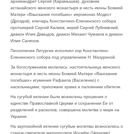
архимандрит Сергий (Карамышев), духовник
астанайского женского монастыря в честь иконы Божией
Матери «Взыскание погибших» иеромонах Модест
(Дроздов), ключарь Константино-Еленинского собора
протоиерей Сергий Калиев, иерей Сергий Лубневский,
диакон Илия Давыдов, диакон Михаил Чумаков и диакон
Илия Саляхов.
Песнопения Литургии исполнял хор Константино-
Еленинского собора под управлением Н. Мазуриной.
За богослужением молились: настоятельница женского
монастыря в честь иконы Божией Матери «Взыскание
погибших» игумения Рафаила (Василенко) с
насельницами, прихожане храма и паломники обители.
На сугубой ектении были вознесены прошения о
единстве Православной Церкви и сохранении Ее от
разделений и расколов; совершена молитва о мире на
Украине.
На заупокойной ектении сугубые молитвы возносились о
старце-святителе митрополите Иосифе (Чернове),