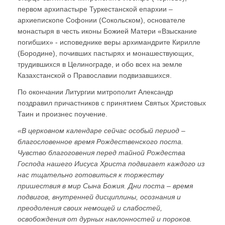
первом архипастыре Туркестанской епархии –
архиепископе Софонии (Сокольском), основателе
монастыря в честь иконы Божией Матери «Взыскание
погибших» - исповеднике веры архимандрите Кирилле
(Бородине), почивших пастырях и монашествующих,
трудившихся в Целинограде, и обо всех на земле
Казахстанской о Православии подвизавшихся.
По окончании Литургии митрополит Александр
поздравил причастников с принятием Святых Христовых
Таин и произнес поучение.
«В церковном календаре сейчас особый период –
благословенное время Рождественского поста.
Чувство благоговения перед тайной Рождества
Господа нашего Иисуса Христа подвигает каждого из
нас тщательно готовиться к торжеству
пришествия в мир Сына Божия. Дни поста – время
подвигов, внутренней дисциплины, осознания и
преодоления своих немощей и слабостей,
освобождения от дурных наклонностей и пороков.