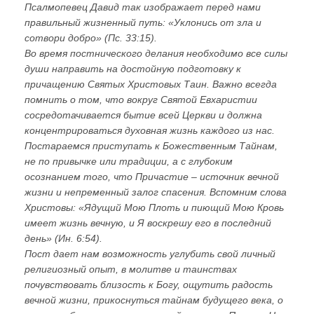
Псалмопевец Давид так изображает перед нами
правильный жизненный путь: «Уклонись от зла и
сотвори добро» (Пс. 33:15).
Во время постнического делания необходимо все силы
души направить на достойную подготовку к
причащению Святых Христовых Таин. Важно всегда
помнить о том, что вокруг Святой Евхаристии
сосредотачивается бытие всей Церкви и должна
концентрироваться духовная жизнь каждого из нас.
Постараемся приступать к Божественным Тайнам,
не по привычке или традиции, а с глубоким
осознанием того, что Причастие – источник вечной
жизни и непременный залог спасения. Вспомним слова
Христовы: «Ядущий Мою Плоть и пиющий Мою Кровь
имеет жизнь вечную, и Я воскрешу его в последний
день» (Ин. 6:54).
Пост дает нам возможность углубить свой личный
религиозный опыт, в молитве и таинствах
почувствовать близость к Богу, ощутить радость
вечной жизни, прикоснуться тайнам будущего века, о