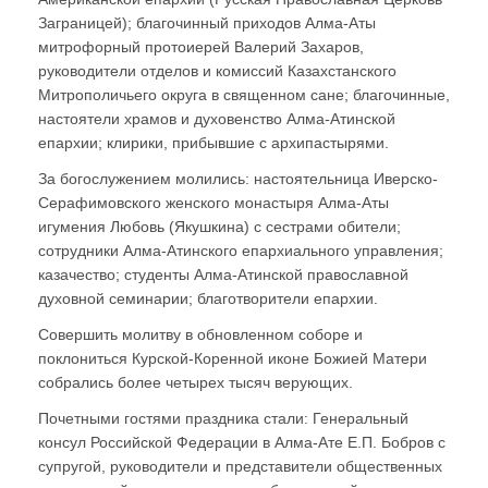
Заграницей); благочинный приходов Алма-Аты
митрофорный протоиерей Валерий Захаров,
руководители отделов и комиссий Казахстанского
Митрополичьего округа в священном сане; благочинные,
настоятели храмов и духовенство Алма-Атинской
епархии; клирики, прибывшие с архипастырями.
За богослужением молились: настоятельница Иверско-
Серафимовского женского монастыря Алма-Аты
игумения Любовь (Якушкина) с сестрами обители;
сотрудники Алма-Атинского епархиального управления;
казачество; студенты Алма-Атинской православной
духовной семинарии; благотворители епархии.
Совершить молитву в обновленном соборе и
поклониться Курской-Коренной иконе Божией Матери
собрались более четырех тысяч верующих.
Почетными гостями праздника стали: Генеральный
консул Российской Федерации в Алма-Ате Е.П. Бобров с
супругой, руководители и представители общественных