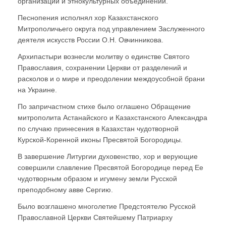
организаций и этнокультурных объединений.
Песнопения исполнял хор Казахстанского
Митрополичьего округа под управлением Заслуженного
деятеля искусств России О.Н. Овчинникова.
Архипастыри вознесли молитву о единстве Святого
Православия, сохранении Церкви от разделений и
расколов и о мире и преодолении междоусобной брани
на Украине.
По запричастном стихе было оглашено Обращение
митрополита Астанайского и Казахстанского Александра
по случаю принесения в Казахстан чудотворной
Курской-Коренной иконы Пресвятой Богородицы.
В завершение Литургии духовенство, хор и верующие
совершили славление Пресвятой Богородице перед Ее
чудотворным образом и игумену земли Русской
преподобному авве Сергию.
Было возглашено многолетие Предстоятелю Русской
Православной Церкви Святейшему Патриарху