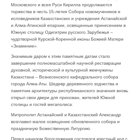
Московского и всея Руси Кирилла продолжаются
торжества в честь 15-летия Собора новомучеников и
исповедников Казахстанских и учреждения Астанайской
и Алма-Атинской епархии, освященные принесением в
Южную столицу Одигитрии русского Зарубежья –
чудотворной Курской-Коренной иконы Божией Матери
«Знамение».
Значимым даром к этим памятным датам стало
завершение полномасштабной научной реставрации
духовной, исторической и культурной жемчужины
Казахстана – Вознесенского кафедрального собора
города Алма-Аты. Шедевр деревянного зодчества и
памятник архитектуры республиканского значения вновь
открыл свои двери для прихожан, жителей Южной
столицы и гостей мегаполиса.
Митрополит Астанайский и Казахстанский Александр
возглавил малое освящение обновленного собора и
праздничную Божественную Литургию.
Перед началом богослужения состоялся крестный ход с