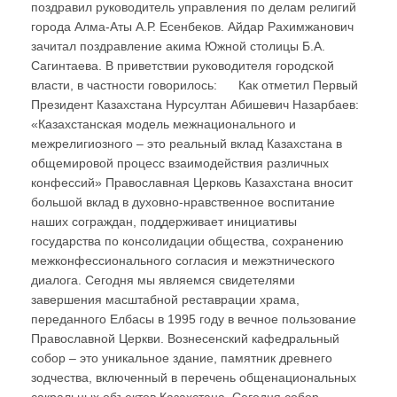
поздравил руководитель управления по делам религий
города Алма-Аты А.Р. Есенбеков. Айдар Рахимжанович
зачитал поздравление акима Южной столицы Б.А.
Сагинтаева. В приветствии руководителя городской
власти, в частности говорилось: Как отметил Первый
Президент Казахстана Нурсултан Абишевич Назарбаев:
«Казахстанская модель межнационального и
межрелигиозного – это реальный вклад Казахстана в
общемировой процесс взаимодействия различных
конфессий» Православная Церковь Казахстана вносит
большой вклад в духовно-нравственное воспитание
наших сограждан, поддерживает инициативы
государства по консолидации общества, сохранению
межконфессионального согласия и межэтнического
диалога. Сегодня мы являемся свидетелями
завершения масштабной реставрации храма,
переданного Елбасы в 1995 году в вечное пользование
Православной Церкви. Вознесенский кафедральный
собор – это уникальное здание, памятник древнего
зодчества, включенный в перечень общенациональных
сакральных объектов Казахстана. Сегодня собор