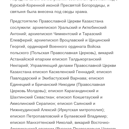
Курской-Коренной иконой Пресвятой Богородицы, и
святыня была внесена под своды храма.
Предстоятелю Православной Церкви Казахстана
сослужили: архиепископ Уральский и Актюбинский
Антоний; архиепископ Чимкентский и Таразский
Елевферий; архиепископ Вроцлавский и Щецинский
Георгий, ординарий Военного ордината Войска
польского (Польская Православная Церковь), викарий
Астанайской епархии епископ Талдыкорганский
Нектарий; Управляющий делами Православной Церкви
Казахстана епископ Каскеленский Геннадий; епископ
Павлодарский и Экибастузский Варнава; епископ
Единецкий и Бричанский Никодим (Православная
Церковь Молдовы); епископ Карагандинский и
Шахтинский Севастиан; епископ Кокшетауский и
Акмолинский Серапион; епископ Саянский и
Нижнеудинский Алексий (Иркутская митрополия);
епископ Петропавловский и Булаевский Владимир;
епископ Манхэттенский Николай, викарий Восточно-
Американской епархии (Русская Православная Церковь