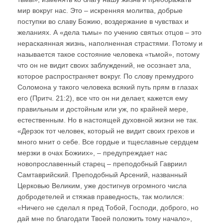
мир вокруг нас. Это – искренняя молитва, добрые
поступки во славу Божию, воздержание в чувствах и
желаниях. А «дела тьмы» по учению святых отцов – это
нераскаянная жизнь, наполненная страстями. Потому и
называется такое состояние человека «тьмой», потому
что он не видит своих заблуждений, не осознает зла,
которое распространяет вокруг. По слову премудрого
Соломона у такого человека всякий путь прям в глазах
его (Притч. 21:2), все что он ни делает, кажется ему
правильным и достойным или уж, по крайней мере,
естественным. Но в настоящей духовной жизни не так.
«Дерзок тот человек, который не видит своих грехов и
много мнит о себе. Все гордые и тщеславные сердцем
мерзки в очах Божиих», – предупреждает нас
новопрославенный старец – преподобный Гавриил
Самтаврийский. Преподобный Арсений, названный
Церковью Великим, уже достигнув огромного числа
добродетелей и стяжав праведность, так молился:
«Ничего не сделал я пред Тобой, Господи, доброго, но
дай мне по благодати Твоей положить тому начало»,