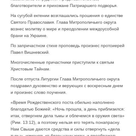
благотворители и прихожане Патриаршего подворья.
На сугубой ектении возглашались прошения о единстве
Святого Православия. Глава Митрополичьего округа
вознес молитву о мире и преодолении междоусобной
брани на Украине.
По запричастном стихе проповедь произнес протоиерей
Павел Вишневский.
Многочисленные причастники приступили к святым
Христовым Тайнам.
После отпуста Литургии Глава Митрополичьего округа
поздравил духовенство и верующих с воскресным днем
и произнес слово поучения.
«Время Рождественского поста обильно наполнено
благодатью Божией: «Ночь прошла, а день приблизился:
итак, отвергнем дела тьмы и облечемся в оружия света»
(Рим. 13:12), а поэтому нельзя его терять понапрасну.
Нам Свыше даются средства и силы отвергнуть «дела
тьмы», изменять ко благу нашу жизнь и преображать