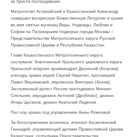
за Христа пострадавших.
Митрополит Астанайский и Казахстанский Александр
совершил воскресную Божественную Литургию в храме
во имя святых мучениц Веры, Надежды, Любови и
Софии на Патриаршем подворье города Москвы –
Представительстве Митрополичьего округа Русской
Православной Церкви в Республике Казахстан.
Главе Казахстанского Митрополичьего округа
сослужили: благочинный Уральского церковного округа
Уральской епархии архимандрит Дионисий (Козулев);
ключарь храма иерей Сергий Неретин, протоиерей
Павел Вишневский, иеромонах Викторин (Асеев),
Заслуженный артист России протодиакон Михаил
Спельник, иеродиакон Антоний (Дробязко), диакон
Игорь Цыганов, диакон Анатолий Леденев.
Пел хор храма под управлением Анны Рожновой.
За богослужением молились: епископ Каскеленский
Геннадий, управляющий делами Православной Церкви
Казахстана; сотрудники Представительства,