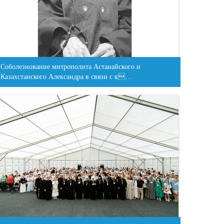
Соболезнование митрополита Астанайского и
Казахстанского Александра в связи с к…