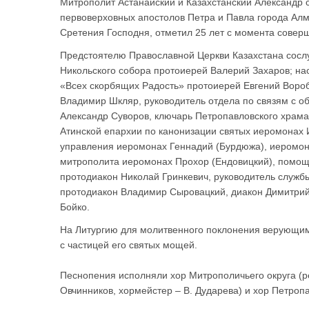
Митрополит Астанайский и Казахстанский Александр 
первоверховных апостолов Петра и Павла города Алм
Сретения Господня, отметил 25 лет с момента совер
Предстоятелю Православной Церкви Казахстана сосл
Никольского собора протоиерей Валерий Захаров; на
«Всех скорбящих Радость» протоиерей Евгений Вороб
Владимир Шкляр, руководитель отдела по связям с о
Александр Суворов, ключарь Петропавловского храма
Атинской епархии по канонизации святых иеромонах 
управления иеромонах Геннадий (Бурдюжа), иеромона
митрополита иеромонах Прохор (Ендовицкий), помощ
протодиакон Николай Гринкевич, руководитель служб
протодиакон Владимир Сыровацкий, диакон Димитрий 
Бойко.
На Литургию для молитвенного поклонения верующи
с частицей его святых мощей.
Песнопения исполняли хор Митрополичьего округа (ре
Овчинников, хормейстер – В. Дударева) и хор Петропа