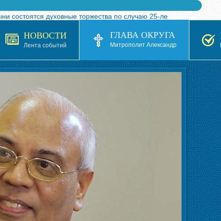
ыни состоятся духовные торжества по случаю 25-ле
 турнира по волейболу, посвященного 25-летию обр
ГЛАВА ОКРУГА
НОВОСТИ
я в Казахстане»
Митрополит Александр
Лента событий
кой епархией Русской Православной Церкви в 1927–19
 документов на 2026-2027 учебный год