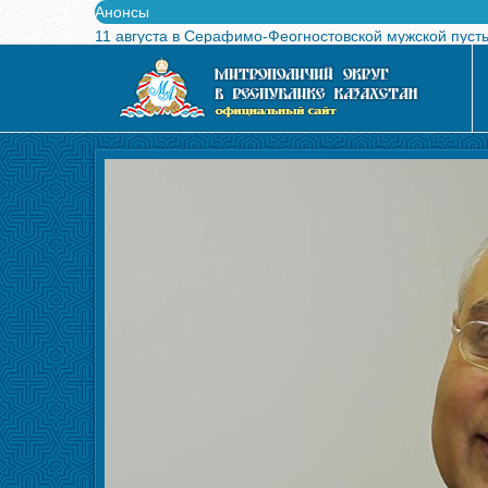
Анонсы
11 августа в Серафимо-Феогностовской мужской пуст
Выпущен в свет буклет о проведении Международного
Вышел в свет новый номер журнала «Свет Православи
Вышла в свет монография «Управляющие Алма-Атинс
Алма-Атинская духовная семинария объявляет прием