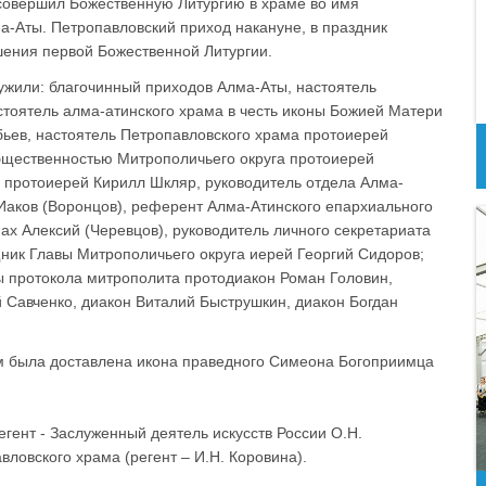
совершил Божественную Литургию в храме во имя
а-Аты. Петропавловский приход накануне, в праздник
шения первой Божественной Литургии.
ужили: благочинный приходов Алма-Аты, настоятель
стоятель алма-атинского храма в честь иконы Божией Матери
ьев, настоятель Петропавловского храма протоиерей
бщественностью Митрополичьего округа протоиерей
 протоиерей Кирилл Шкляр, руководитель отдела Алма-
Иаков (Воронцов), референт Алма-Атинского епархиального
х Алексий (Черевцов), руководитель личного секретариата
ник Главы Митрополичьего округа иерей Георгий Сидоров;
ы протокола митрополита протодиакон Роман Головин,
Савченко, диакон Виталий Быструшкин, диакон Богдан
м была доставлена икона праведного Симеона Богоприимца
гент - Заслуженный деятель искусств России О.Н.
вловского храма (регент – И.Н. Коровина).