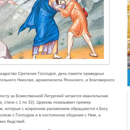
разднство Сретения Господня, день памяти праведных
льного Николая, архиепископа Японского, и благоверного
посту за Божественной Литургией читается евангельская
а, стихи с 1 по 32). Церковь показывает пример
, которые с искренним раскаянием обращаются к Богу.
 союзе с Господом и в постоянном общении с Ним, а
ких бедствий.