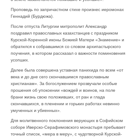
Проповедь по запричастном стихе произнес иеромонах
Геннадий (Бурдюжа).
После отпуста Литургии митрополит Александр
поздравил православных казахстанцев с праздником
Курской-Коренной иконы Божией Матери «Знамение» и
обратился к собравшимся со словом архипастырского
поучения, в котором рассказал о важности поминовения
усопших.
Далее была совершена уставная панихида по всем «от
века и до дне сего скончавшимся православным
христианам». За богослужением прозвучали особые
прошения об упокоении «вождей и воинов, на поле
брани жизнь свою положивших, от ран и глада
скончавшихся, в пленении и горьких работах невинно
умученных и убиенных».
Для молитвенного поклонения верующих в Софийском
соборе Иверско-Серафимовского монастыря пребывает
точный список, «мера в меру», с чудотворной Курской-