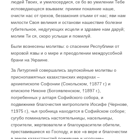
людей Твоих, и умилосердися, се бо во умилении Тебе
исповедающеся взываем: приими покаяние наше,
очисти нас от грехов, беззакония отыми от нас; яви нам
милости Своя великия и останови нашествие болезни
губительное, недугующих исцели и здравие нам даруй;
молим Ти ся, скоро услыши и помилуй.
Были вознесены молитвы: о спасении Республики от
моровой язвы и о мире и преодолении междоусобной
брани на Украине.
За Литургией совершались заупокойные молитвы о
приснопамятных казахстанских иерархах –
архиепископе Софонии (Сокольском, †1877 г.) и
епископе Никоне (Богоявленском, †1897 г.),
погребенных у алтаря Софийского собора, и
подвижнике благочестия митрополите Иосифе (Чернове,
†1975 г.), чья гробница находится в Софийском соборе;
сугубо поминались настоятельницы, насельницы,
строители, жертвователи и благоукрасители обители,
преставившиеся ко Господу, и все «в вере и благочестии
в земле казахстанстей пожившие и усопшие».