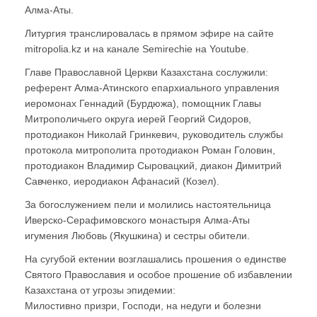
Алма-Аты.
Литургия транслировалась в прямом эфире на сайте
mitropolia.kz и на канале Semirechie на Youtube.
Главе Православной Церкви Казахстана сослужили:
референт Алма-Атинского епархиального управления
иеромонах Геннадий (Бурдюжа), помощник Главы
Митрополичьего округа иерей Георгий Сидоров,
протодиакон Николай Гринкевич, руководитель службы
протокола митрополита протодиакон Роман Головин,
протодиакон Владимир Сыровацкий, диакон Димитрий
Савченко, иеродиакон Афанасий (Козел).
За богослужением пели и молились настоятельница
Иверско-Серафимовского монастыря Алма-Аты
игумения Любовь (Якушкина) и сестры обители.
На сугубой ектении возглашались прошения о единстве
Святого Православия и особое прошение об избавлении
Казахстана от угрозы эпидемии:
Милостивно призри, Господи, на недуги и болезни