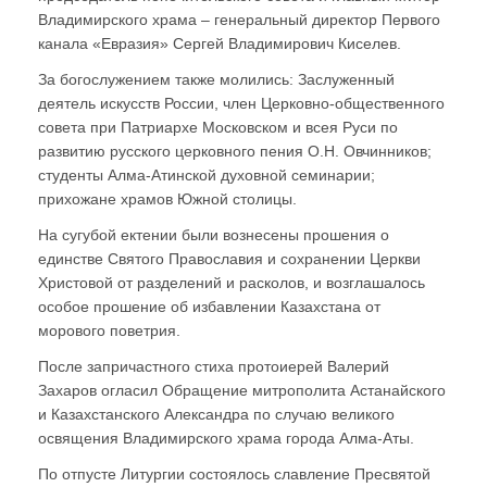
Владимирского храма – генеральный директор Первого
канала «Евразия» Сергей Владимирович Киселев.
За богослужением также молились: Заслуженный
деятель искусств России, член Церковно-общественного
совета при Патриархе Московском и всея Руси по
развитию русского церковного пения О.Н. Овчинников;
студенты Алма-Атинской духовной семинарии;
прихожане храмов Южной столицы.
На сугубой ектении были вознесены прошения о
единстве Святого Православия и сохранении Церкви
Христовой от разделений и расколов, и возглашалось
особое прошение об избавлении Казахстана от
морового поветрия.
После запричастного стиха протоиерей Валерий
Захаров огласил Обращение митрополита Астанайского
и Казахстанского Александра по случаю великого
освящения Владимирского храма города Алма-Аты.
По отпусте Литургии состоялось славление Пресвятой