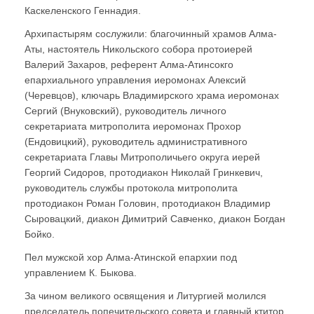
Каскеленского Геннадия.
Архипастырям сослужили: благочинный храмов Алма-
Аты, настоятель Никольского собора протоиерей
Валерий Захаров, референт Алма-Атинсокго
епархиального управления иеромонах Алексий
(Черевцов), ключарь Владимирского храма иеромонах
Сергий (Внуковский), руководитель личного
секретариата митрополита иеромонах Прохор
(Ендовицкий), руководитель административного
секретариата Главы Митрополичьего округа иерей
Георгий Сидоров, протодиакон Николай Гринкевич,
руководитель службы протокола митрополита
протодиакон Роман Головин, протодиакон Владимир
Сыровацкий, диакон Димитрий Савченко, диакон Богдан
Бойко.
Пел мужской хор Алма-Атинской епархии под
управлением К. Быкова.
За чином великого освящения и Литургией молился
председатель попечительского совета и главный ктитор