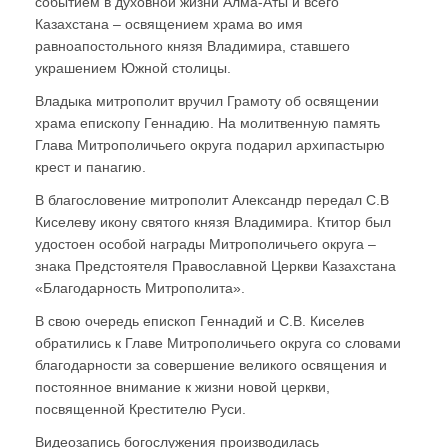
событием в духовной жизни Алма-Аты и всего
Казахстана – освящением храма во имя
равноапостольного князя Владимира, ставшего
украшением Южной столицы.
Владыка митрополит вручил Грамоту об освящении
храма епископу Геннадию. На молитвенную память
Глава Митрополичьего округа подарил архипастырю
крест и панагию.
В благословение митрополит Александр передал С.В
Киселеву икону святого князя Владимира. Ктитор был
удостоен особой награды Митрополичьего округа –
знака Предстоятеля Православной Церкви Казахстана
«Благодарность Митрополита».
В свою очередь епископ Геннадий и С.В. Киселев
обратились к Главе Митрополичьего округа со словами
благодарности за совершение великого освящения и
постоянное внимание к жизни новой церкви,
посвященной Крестителю Руси.
Видеозапись богослужения производилась