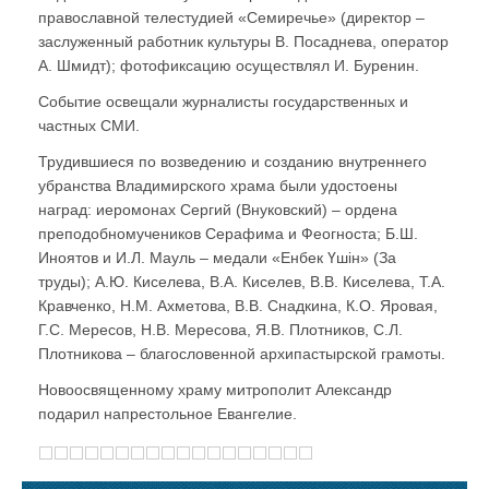
православной телестудией «Семиречье» (директор –
заслуженный работник культуры В. Посаднева, оператор
А. Шмидт); фотофиксацию осуществлял И. Буренин.
Событие освещали журналисты государственных и
частных СМИ.
Трудившиеся по возведению и созданию внутреннего
убранства Владимирского храма были удостоены
наград: иеромонах Сергий (Внуковский) – ордена
преподобномучеников Серафима и Феогноста; Б.Ш.
Иноятов и И.Л. Мауль – медали «Енбек Үшiн» (За
труды); А.Ю. Киселева, В.А. Киселев, В.В. Киселева, Т.А.
Кравченко, Н.М. Ахметова, В.В. Снадкина, К.О. Яровая,
Г.С. Мересов, Н.В. Мересова, Я.В. Плотников, С.Л.
Плотникова – благословенной архипастырской грамоты.
Новоосвященному храму митрополит Александр
подарил напрестольное Евангелие.