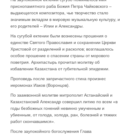
приснопамятного раба Божия Петра Чайковского –
выдающегося композитора, чье творчество стало
значимым вкладом в мировую музыкальную культуру, и
его родителей – Илии и Александры.
На сугубой ектении были вознесены прошения о
единстве Святого Православия и сохранении Церкви
Христовой от разделений и расколов; возглашалось
особое прошение о спасении страны от морового
поветрия. Архипастырь прочитал молитву об
избавлении Казахстана от губительной эпидемии.
Проповедь после запричастного стиха произнес
иеромонах Иаков (Воронцов).
По заамвонной молитве митрополит Астанайский и
Казахстанский Александр совершил литию по всем «в
годы безбожных гонений невинно умученным и
убиенным, от голода, холода, ран, болезней и тяжких
работ скончавшимся».
После заупокойного богослужения Глава