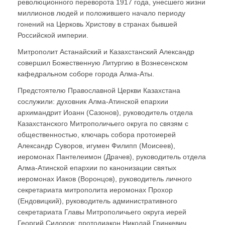
революционного переворота 1917 года, унесшего жизни
миллионов людей и положившего начало периоду
гонений на Церковь Христову в странах бывшей
Российской империи.
Митрополит Астанайский и Казахстанский Александр
совершил Божественную Литургию в Вознесенском
кафедральном соборе города Алма-Аты.
Предстоятелю Православной Церкви Казахстана
сослужили: духовник Алма-Атинской епархии
архимандрит Иоанн (Сазонов), руководитель отдела
Казахстанского Митрополичьего округа по связям с
общественностью, ключарь собора протоиерей
Александр Суворов, игумен Филипп (Моисеев),
иеромонах Пантелеимон (Драчев), руководитель отдела
Алма-Атинской епархии по канонизации святых
иеромонах Иаков (Воронцов), руководитель личного
секретариата митрополита иеромонах Прохор
(Ендовицкий), руководитель административного
секретариата Главы Митрополичьего округа иерей
Георгий Сидоров; протодиакон Николай Гринкевич,