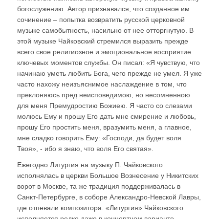
богослужению. Автор признавался, что созданное им
сочинение – попытка возвратить русской церковной
музыке самобытность, насильно от нее отторгнутую. В
этой музыке Чайковский стремился выразить прежде
всего свое религиозное и эмоциональное восприятие
ключевых моментов службы. Он писал: «Я чувствую, что
начинаю уметь любить Бога, чего прежде не умел. Я уже
часто нахожу неизъяснимое наслаждение в том, что
преклоняюсь пред неисповедимою, но несомненною
для меня Премудростию Божиею. Я часто со слезами
молюсь Ему и прошу Его дать мне смирение и любовь,
прошу Его простить меня, вразумить меня, а главное,
мне сладко говорить Ему: «Господи, да будет воля
Твоя», - ибо я знаю, что воля Его святая».
Ежегодно Литургия на музыку П. Чайковского
исполнялась в церкви Большое Вознесение у Никитских
ворот в Москве, та же традиция поддерживалась в
Санкт-Петербурге, в соборе Александро-Невской Лавры,
где отпевали композитора. «Литургия» Чайковского
исполняется редко даже в концертном варианте.