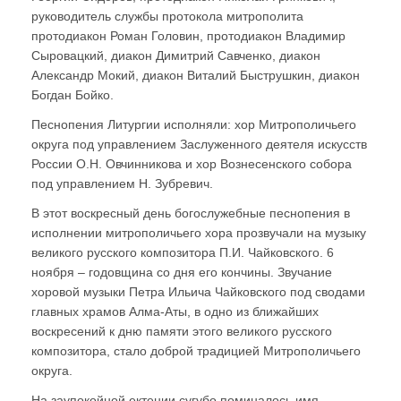
руководитель службы протокола митрополита
протодиакон Роман Головин, протодиакон Владимир
Сыровацкий, диакон Димитрий Савченко, диакон
Александр Мокий, диакон Виталий Быструшкин, диакон
Богдан Бойко.
Песнопения Литургии исполняли: хор Митрополичьего
округа под управлением Заслуженного деятеля искусств
России О.Н. Овчинникова и хор Вознесенского собора
под управлением Н. Зубревич.
В этот воскресный день богослужебные песнопения в
исполнении митрополичьего хора прозвучали на музыку
великого русского композитора П.И. Чайковского. 6
ноября – годовщина со дня его кончины. Звучание
хоровой музыки Петра Ильича Чайковского под сводами
главных храмов Алма-Аты, в одно из ближайших
воскресений к дню памяти этого великого русского
композитора, стало доброй традицией Митрополичьего
округа.
На заупокойной ектении сугубо поминалось имя