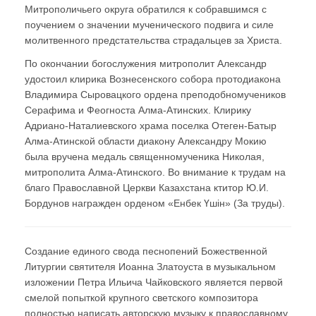
Митрополичьего округа обратился к собравшимся с
поучением о значении мученического подвига и силе
молитвенного предстательства страдальцев за Христа.
По окончании богослужения митрополит Александр
удостоил клирика Вознесенского собора протодиакона
Владимира Сыровацкого ордена преподобномучеников
Серафима и Феогноста Алма-Атинских. Клирику
Адриано-Наталиевского храма поселка Отеген-Батыр
Алма-Атинской области диакону Александру Мокию
была вручена медаль священномученика Николая,
митрополита Алма-Атинского. Во внимание к трудам на
благо Православной Церкви Казахстана ктитор Ю.И.
Бордунов награжден орденом «Енбек Үшiн» (За труды).
Создание единого свода песнопений Божественной
Литургии святителя Иоанна Златоуста в музыкальном
изложении Петра Ильича Чайковского является первой
смелой попыткой крупного светского композитора
полностью написать авторскую музыку к православному