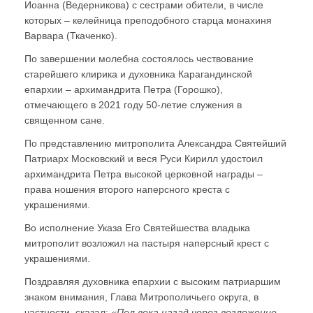
Иоанна (Ведерникова) с сестрами обители, в числе
которых – келейница преподобного старца монахиня
Варвара (Ткаченко).
По завершении молебна состоялось чествование
старейшего клирика и духовника Карагандинской
епархии – архимандрита Петра (Горошко),
отмечающего в 2021 году 50-летие служения в
священном сане.
По представлению митрополита Александра Святейший
Патриарх Московский и веся Руси Кирилл удостоил
архимандрита Петра высокой церковной награды –
права ношения второго наперсного креста с
украшениями.
Во исполнение Указа Его Святейшества владыка
митрополит возложил на пастыря наперсный крест с
украшениями.
Поздравляя духовника епархии с высоким патриаршим
знаком внимания, Глава Митрополичьего округа, в
частности, сказал:
«Пол века назад через возложение