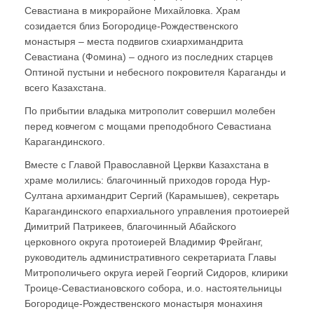
Севастиана в микрорайоне Михайловка. Храм
созидается близ Богородице-Рождественского
монастыря – места подвигов схиархимандрита
Севастиана (Фомина) – одного из последних старцев
Оптиной пустыни и небесного покровителя Караганды и
всего Казахстана.
По прибытии владыка митрополит совершил молебен
перед ковчегом с мощами преподобного Севастиана
Карагандинского.
Вместе с Главой Православной Церкви Казахстана в
храме молились: благочинный приходов города Нур-
Султана архимандрит Сергий (Карамышев), секретарь
Карагандинского епархиального управления протоиерей
Димитрий Патрикеев, благочинный Абайского
церковного округа протоиерей Владимир Фрейганг,
руководитель административного секретариата Главы
Митрополичьего округа иерей Георгий Сидоров, клирики
Троице-Севастиановского собора, и.о. настоятельницы
Богородице-Рождественского монастыря монахиня