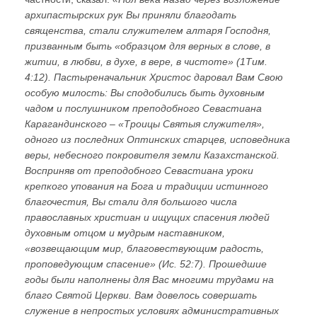
архипастырских рук Вы приняли благодать
священства, стали служителем алтаря Господня,
призванным быть «образцом для верных в слове, в
житии, в любви, в духе, в вере, в чистоте» (1Тим.
4:12). Пастыреначальник Христос даровал Вам Свою
особую милость: Вы сподобились быть духовным
чадом и послушником преподобного Севастиана
Карагандинского – «Троицы Святыя служителя»,
одного из последних Оптинских старцев, исповедника
веры, небесного покровителя земли Казахстанской.
Восприняв от преподобного Севастиана уроки
крепкого упования на Бога и традиции истинного
благочестия, Вы стали для большого числа
православных христиан и ищущих спасения людей
духовным отцом и мудрым наставником,
«возвещающим мир, благовествующим радость,
проповедующим спасение» (Ис. 52:7). Прошедшие
годы были наполнены для Вас многими трудами на
благо Святой Церкви. Вам довелось совершать
служение в непростых условиях административных