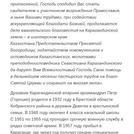
притеснений, Господь сподобил Вас стать
свидетелем и участником возрождения Православия,
а ныне Вашими трудами, при содействии
всеукрепляющей благодати Божией, продолжается
дело евангельского благовестия на Карагандинской
земле – в шахтерском крае
Казахстана.Предстательством Пресвятой
Богородицы, ходатайством новомучеников и
исповедников Казахстанских, молитвами
преподобноисповедника Севастиана Карагандинского
да дарует Вам Всемилостивый Господь Свою помощь
в дельнейшем несении пастырских трудов на благо
Святой Церкви и сохранит на многая лета»
.
Духовник Карагандинской епархии архимандрит Петр
(Горошко) родился в 1932 году в Брестской области
Кобринского района в деревне Девятки в крестьянской
семье. В 1948 году окончил 4 класса начальной школы.
С 1951 по 1955 год проходил срочную военную службу в
рядах советской армии. В 1957 году прибыл в
Караганду, где через год получил средне-специальное