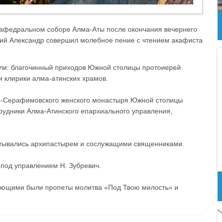
м кафедральном соборе Алма-Аты после окончания вечернего
кий Александр совершил молебное пение с чтением акафиста
или: благочинный приходов Южной столицы протоиерей
и клирики алма-атинских храмов.
ко-Серафимовского женского монастыря Южной столицы
трудники Алма-Атинского епархиального управления,
итывались архипастырем и сослужащими священниками.
 под управлением Н. Зубревич.
ующими были пропеты молитва «Под Твою милость» и