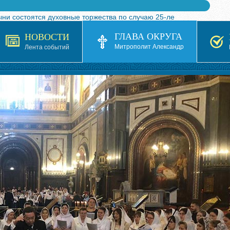
ыни состоятся духовные торжества по случаю 25-ле
 турнира по волейболу, посвященного 25-летию обр
ГЛАВА ОКРУГА
НОВОСТИ
я в Казахстане»
Митрополит Александр
Лента событий
кой епархией Русской Православной Церкви в 1927–19
 документов на 2026-2027 учебный год