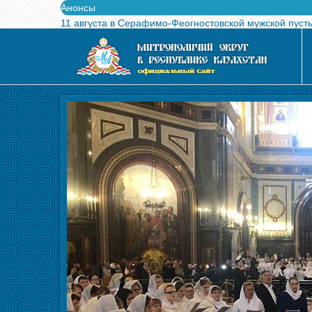
Анонсы
11 августа в Серафимо-Феогностовской мужской пуст
Выпущен в свет буклет о проведении Международного
Вышел в свет новый номер журнала «Свет Православи
Вышла в свет монография «Управляющие Алма-Атинс
Алма-Атинская духовная семинария объявляет прием