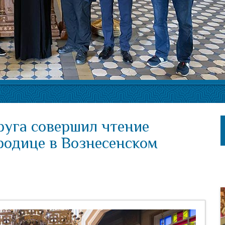
руга совершил чтение
родице в Вознесенском