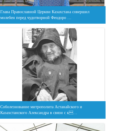
Глава Православной Церкви Казахстана совершил
молебен перед чудотворной Феодоро …
Соболезнование митрополита Астанайского и
Казахстанского Александра в связи с к…