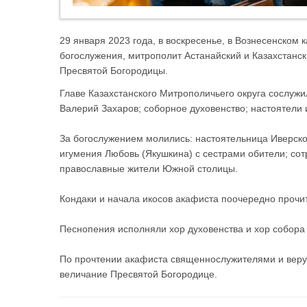
29 января 2023 года, в воскресенье, в Вознесенско
богослужения, митрополит Астанайский и Казахстанс
Пресвятой Богородицы.
Главе Казахстанского Митрополичьего округа сослуж
Валерий Захаров; соборное духовенство; настоятели 
За богослужением молились: настоятельница Иверс
игумения Любовь (Якушкина) с сестрами обители; со
православные жители Южной столицы.
Кондаки и начала икосов акафиста поочередно проч
Песнопения исполняли хор духовенства и хор собора
По прочтении акафиста священнослужителями и вер
величание Пресвятой Богородице.