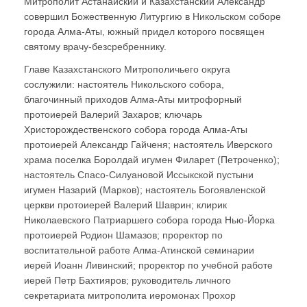
Митрополит Астанайский и Казахстанский Александр
совершил Божественную Литургию в Никольском соборе
города Алма-Аты, южный придел которого посвящен
святому врачу-безсребреннику.
Главе Казахстанского Митрополичьего округа
сослужили: настоятель Никольского собора,
благочинный приходов Алма-Аты митрофорный
протоиерей Валерий Захаров; ключарь
Христорождественского собора города Алма-Аты
протоиерей Александр Гайченя; настоятель Иверского
храма поселка Боролдай игумен Филарет (Петроченко);
настоятель Спасо-Силуановой Иссыкской пустыни
игумен Назарий (Марков); настоятель Богоявленской
церкви протоиерей Валерий Шаврин; клирик
Николаевского Патриаршего собора города Нью-Йорка
протоиерей Родион Шамазов; проректор по
воспитательной работе Алма-Атинской семинарии
иерей Иоанн Ливинский; проректор по учебной работе
иерей Петр Бахтияров; руководитель личного
секретариата митрополита иеромонах Прохор