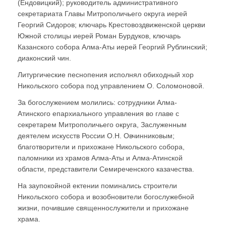
(Ендовицкий); руководитель административного
секретариата Главы Митрополичьего округа иерей
Георгий Сидоров; ключарь Крестовоздвиженской церкви
Южной столицы иерей Роман Бурдуков, ключарь
Казанского собора Алма-Аты иерей Георгий Рублинский;
диаконский чин.
Литургические песнопения исполнял обиходный хор
Никольского собора под управлением О. Соломоновой.
За богослужением молились: сотрудники Алма-
Атинского епархиального управления во главе с
секретарем Митрополичьего округа, Заслуженным
деятелем искусств России О.Н. Овчинниковым;
благотворители и прихожане Никольского собора,
паломники из храмов Алма-Аты и Алма-Атинской
области, представители Семиреченского казачества.
На заупокойной ектении поминались строители
Никольского собора и возобновители богослужебной
жизни, почившие священнослужители и прихожане
храма.