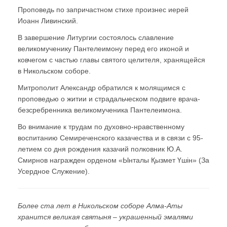
Проповедь по запричастном стихе произнес иерей
Иоанн Ливинский.
В завершение Литургии состоялось славление
великомученику Пантелеимону перед его иконой и
ковчегом с частью главы святого целителя, хранящейся
в Никольском соборе.
Митрополит Александр обратился к молящимся с
проповедью о житии и страдальческом подвиге врача-
безсребренника великомученика Пантелеимона.
Во внимание к трудам по духовно-нравственному
воспитанию Семиреченского казачества и в связи с 95-
летием со дня рождения казачий полковник Ю.А.
Смирнов награжден орденом «Ынталы Қызмет Үшiн» (За
Усердное Служение).
Более ста лет в Никольском соборе Алма-Аты
хранится великая святыня – украшенный эмалями