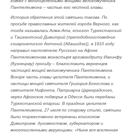
ковчег с многоцелебными мощами великомученика
Пантелеимона – частью его честной главы.
История обретения этой святыни такова. По
просьбе православных жителей города Верного, как
тогда называлась Алма-Ата, епископ Туркестанский
и Ташкентский Димитрий (преподобноисповедник
схиархиепископ Антоний (Абашидзе)), в 1910 году
направил настоятелю Русского на Афоне
Пантелеимонова монастыря архимандриту Иакинфу
(Кузнецову) просьбу – благословить верненцев
частицей мощей великомученика Пантелеимона.
Вскоре часть главы целителя Пантелеимона, и
частицы мощей святителя Григория Богослова и
святителя Нифонта, Патриарха Цареградского,
через Афонское подворье в Одессе были переданы
Туркестанской епархии. В праздник целителя
Пантелеимона, 27 июля по старому стилю, святыни
были торжественно встречены епископом
Димитрием, духовенством, губернатором и
многочисленными верующими. «Ныне вся вселенная