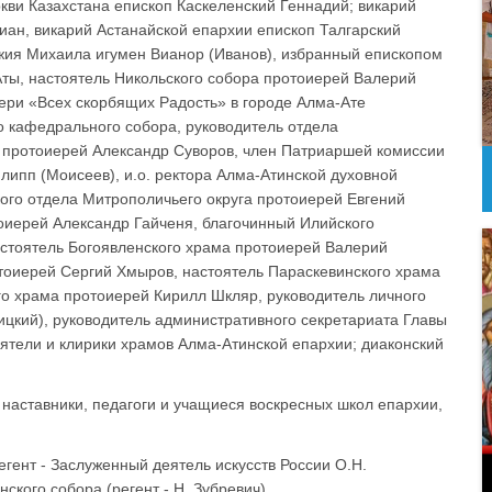
и Казахстана епископ Каскеленский Геннадий; викарий
иан, викарий Астанайской епархии епископ Талгарский
жия Михаила игумен Вианор (Иванов), избранный епископом
ты, настоятель Никольского собора протоиерей Валерий
тери «Всех скорбящих Радость» в городе Алма-Ате
о кафедрального собора, руководитель отдела
 протоиерей Александр Суворов, член Патриаршей комиссии
липп (Моисеев), и.о. ректора Алма-Атинской духовной
ого отдела Митрополичьего округа протоиерей Евгений
оиерей Александр Гайченя, благочинный Илийского
астоятель Богоявленского храма протоиерей Валерий
тоиерей Сергий Хмыров, настоятель Параскевинского храма
о храма протоиерей Кирилл Шкляр, руководитель личного
цкий), руководитель административного секретариата Главы
ятели и клирики храмов Алма-Атинской епархии; диаконский
наставники, педагоги и учащиеся воскресных школ епархии,
гент - Заслуженный деятель искусств России О.Н.
ского собора (регент - Н. Зубревич).