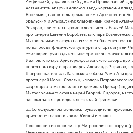
Амфилохий, управляющий делами Православной Церкв
Астанайской епархии епископ Талдыкорганский Клавд
Вениамин; настоятель храма во имя Архистратига Бо
Уральским и Атырауским; благочинный храмов Алма-А
Захаров, настоятель храма в честь иконы Божией Ма
протоиерей Евгений Воробьев, ключарь Вознесенског
Митрополичьего округа по связям с общественностью
по вопросам физической культуры и спорта игумен Фи
семинарии, руководитель информационно-издательск
Иванов; ключарь Христорождественского собора прот
церковного округа протоиерей Александр Зырянов, н
Шаврин, настоятель Казанского собора Алма-Аты про
протоиерей Иоанн Лопатин, ключарь Петропавловског
секретариата митрополита иеромонах Прохор (Ендови
Митрополичьего округа иерей Георгий Сидоров, насто
чин возглавил протодиакон Николай Гринкевич.
За богослужением молились: руководители, духовные 
прихожане главного храма Южной столицы.
Песнопения исполняли хор Митрополичьего округа (ре
Овчинников, хормейстер – В. Дударева) и хор Вознесен