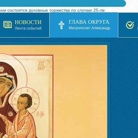
ыни состоятся духовные торжества по случаю 25-ле
 турнира по волейболу, посвященного 25-летию обр
ГЛАВА ОКРУГА
НОВОСТИ
я в Казахстане»
Митрополит Александр
Лента событий
кой епархией Русской Православной Церкви в 1927–19
 документов на 2026-2027 учебный год