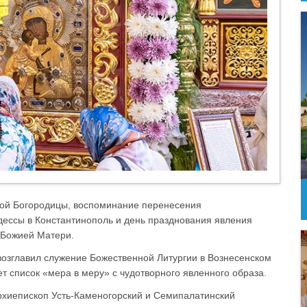
ятой Богородицы, воспоминание перенесения
дессы в Константинополь и день празднования явления
 Божией Матери.
возглавил служение Божественной Литургии в Вознесенском
 список «мера в меру» с чудотворного явленного образа.
рхиепископ Усть-Каменогорский и Семипалатинский