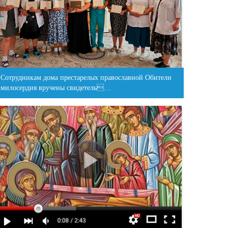
Сотрудникам дома престарелых православной Обители
милосердия вручены свидетель…