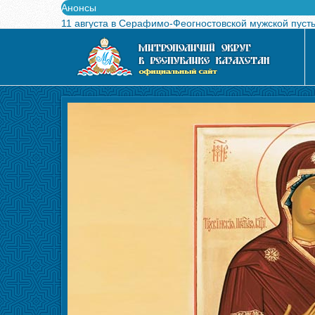
Анонсы
11 августа в Серафимо-Феогностовской мужской пуст
Выпущен в свет буклет о проведении Международного
Вышел в свет новый номер журнала «Свет Православи
Вышла в свет монография «Управляющие Алма-Атинс
Алма-Атинская духовная семинария объявляет прием