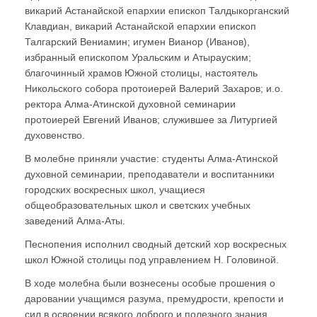
викарий Астанайской епархии епископ Талдыкорганский
Клавдиан, викарий Астанайской епархии епископ
Талгарский Вениамин; игумен Вианор (Иванов),
избранный епископом Уральским и Атырауским;
благочинный храмов Южной столицы, настоятель
Никольского собора протоиерей Валерий Захаров; и.о.
ректора Алма-Атинской духовной семинарии
протоиерей Евгений Иванов; служившее за Литургией
духовенство.
В молебне приняли участие: студенты Алма-Атинской
духовной семинарии, преподаватели и воспитанники
городских воскресных школ, учащиеся
общеобразовательных школ и светских учебных
заведений Алма-Аты.
Песнопения исполнил сводный детский хор воскресных
школ Южной столицы под управлением Н. Головиной.
В ходе молебна были вознесены особые прошения о
даровании учащимся разума, премудрости, крепости и
сил в освоении всякого доброго и полезного знания.