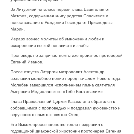
За Литургией читалась первая глава Евангелия от
Матфея, содержащая книгу родства Спасителя и
повествование о Рождении Господа от Приснодевы
Марии.
Иерарх вознес молитвы об умножении любви и
искоренении всякой ненависти и злобы.
Проповедь по запричастном стихе произнес протоиерей
Евгений Иванов.
После отпуста Литургии митрополит Александр
возглавил молебное пение перед началом Нового года.
Молебен завершился исполнением гимна святителя
Амвросия Медиоланского «Тебе Бога хвалим».
Глава Православной Церкви Казахстана обратился к
собравшимся с проповедью и поздравил духовенство и
верующих с памятью святых Отец.
Его Высокопреосвященство тепло поздравил с
годовщиной диаконской хиротонии протоиерея Евгения