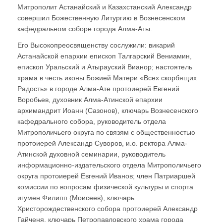
Митрополит Астанайский и Казахстанский Александр
совершил Божественную Литургию в Вознесенском
кафедральном соборе города Алма-Аты.
Его Высокопреосвященству сослужили: викарий
Астанайской епархии епископ Талгарский Вениамин,
епископ Уральский и Атырауский Вианор; настоятель
храма в честь иконы Божией Матери «Всех скорбящих
Радость» в городе Алма-Ате протоиерей Евгений
Воробьев, духовник Алма-Атинской епархии
архимандрит Иоанн (Сазонов), ключарь Вознесенского
кафедрального собора, руководитель отдела
Митрополичьего округа по связям с общественностью
протоиерей Александр Суворов, и.о. ректора Алма-
Атинской духовной семинарии, руководитель
информационно-издательского отдела Митрополичьего
округа протоиерей Евгений Иванов; член Патриаршей
комиссии по вопросам физической культуры и спорта
игумен Филипп (Моисеев), ключарь
Христорождественского собора протоиерей Александр
Гайченя, ключарь Петропавловского храма города