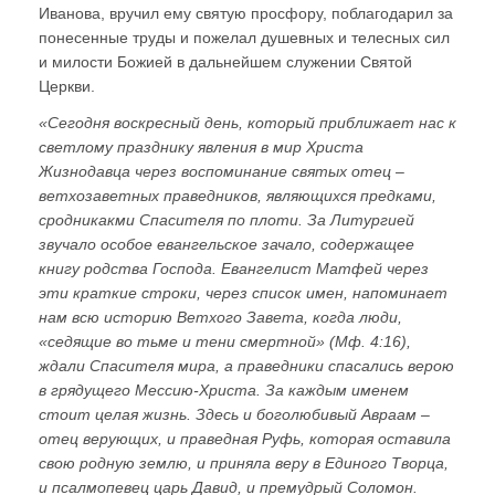
Иванова, вручил ему святую просфору, поблагодарил за
понесенные труды и пожелал душевных и телесных сил
и милости Божией в дальнейшем служении Святой
Церкви.
«Сегодня воскресный день, который приближает нас к
светлому празднику явления в мир Христа
Жизнодавца через воспоминание святых отец –
ветхозаветных праведников, являющихся предками,
сродникакми Спасителя по плоти. За Литургией
звучало особое евангельское зачало, содержащее
книгу родства Господа. Евангелист Матфей через
эти краткие строки, через список имен, напоминает
нам всю историю Ветхого Завета, когда люди,
«седящие во тьме и тени смертной» (Мф. 4:16),
ждали Спасителя мира, а праведники спасались верою
в грядущего Мессию-Христа. За каждым именем
стоит целая жизнь. Здесь и боголюбивый Авраам –
отец верующих, и праведная Руфь, которая оставила
свою родную землю, и приняла веру в Единого Творца,
и псалмопевец царь Давид, и премудрый Соломон.