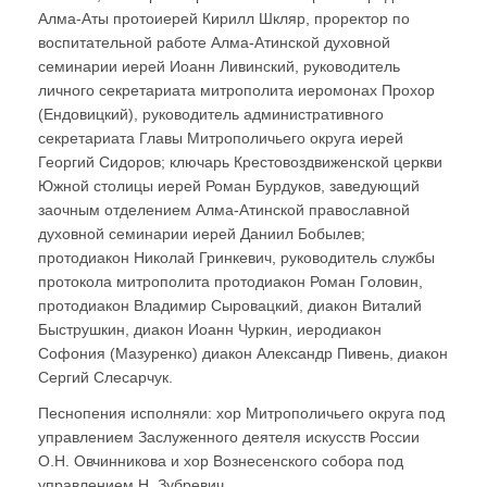
Алма-Аты протоиерей Кирилл Шкляр, проректор по
воспитательной работе Алма-Атинской духовной
семинарии иерей Иоанн Ливинский, руководитель
личного секретариата митрополита иеромонах Прохор
(Ендовицкий), руководитель административного
секретариата Главы Митрополичьего округа иерей
Георгий Сидоров; ключарь Крестовоздвиженской церкви
Южной столицы иерей Роман Бурдуков, заведующий
заочным отделением Алма-Атинской православной
духовной семинарии иерей Даниил Бобылев;
протодиакон Николай Гринкевич, руководитель службы
протокола митрополита протодиакон Роман Головин,
протодиакон Владимир Сыровацкий, диакон Виталий
Быструшкин, диакон Иоанн Чуркин, иеродиакон
Софония (Мазуренко) диакон Александр Пивень, диакон
Сергий Слесарчук.
Песнопения исполняли: хор Митрополичьего округа под
управлением Заслуженного деятеля искусств России
О.Н. Овчинникова и хор Вознесенского собора под
управлением Н. Зубревич.