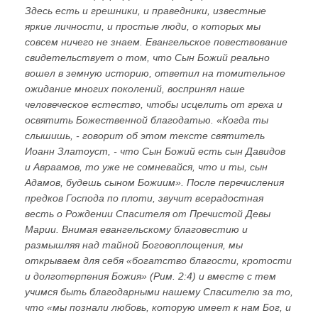
Здесь есть и грешники, и праведники, известные
яркие личности, и простые люди, о которых мы
совсем ничего не знаем. Евангельское повествование
свидетельствует о том, что Сын Божий реально
вошел в земную историю, ответил на томительное
ожидание многих поколений, воспринял наше
человеческое естество, чтобы исцелить от греха и
освятить Божественной благодатью. «Когда ты
слышишь, - говорит об этом тексте святитель
Иоанн Златоуст, - что Сын Божий есть сын Давидов
и Авраамов, то уже не сомневайся, что и ты, сын
Адамов, будешь сыном Божиим». После перечисления
предков Господа по плоти, звучит всерадостная
весть о Рождении Спасителя от Пречистой Девы
Марии. Внимая евангельскому благовестию и
размышляя над тайной Боговоплощения, мы
открываем для себя «богатство благости, кротости
и долготерпения Божия» (Рим. 2:4) и вместе с тем
учимся быть благодарными нашему Спасителю за то,
что «мы познали любовь, которую имеет к нам Бог, и