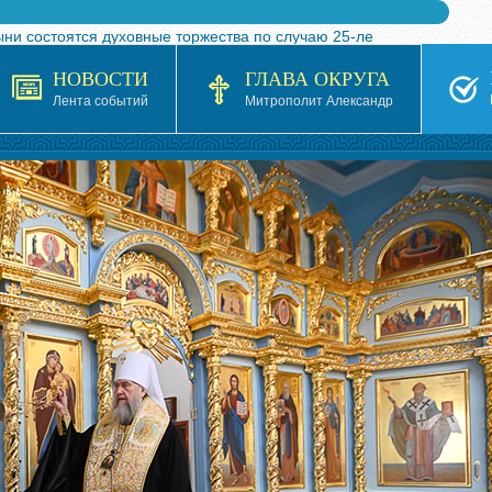
ыни состоятся духовные торжества по случаю 25-ле
 турнира по волейболу, посвященного 25-летию обр
НОВОСТИ
ГЛАВА ОКРУГА
я в Казахстане»
Лента событий
Митрополит Александр
кой епархией Русской Православной Церкви в 1927–19
 документов на 2026-2027 учебный год