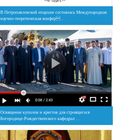
В Петропавловской епархии состоялась Международная
научно-теоретическая конфер…
Освящение куполов и крестов для строящегося
Богородице-Рождественского кафедрал …