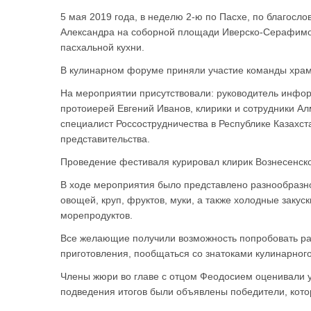
5 мая 2019 года, в неделю 2-ю по Пасхе, по благосл
Александра на соборной площади Иверско-Серафимо
пасхальной кухни.
В кулинарном форуме приняли участие команды храм
На мероприятии присутствовали: руководитель инфор
протоиерей Евгений Иванов, клирики и сотрудники А
специалист Россострудничества в Республике Казахс
представительства.
Проведение фестиваля курировал клирик Вознесенск
В ходе мероприятия было представлено разнообразно
овощей, круп, фруктов, муки, а также холодные закус
морепродуктов.
Все желающие получили возможность попробовать ра
приготовления, пообщаться со знатоками кулинарного
Члены жюри во главе с отцом Феодосием оценивали 
подведения итогов были объявлены победители, кото