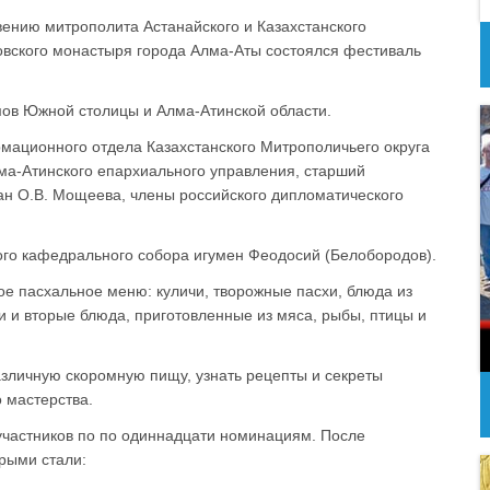
овению митрополита Астанайского и Казахстанского
вского монастыря города Алма-Аты состоялся фестиваль
ов Южной столицы и Алма-Атинской области.
мационного отдела Казахстанского Митрополичьего округа
лма-Атинского епархиального управления, старший
тан О.В. Мощеева, члены российского дипломатического
ого кафедрального собора игумен Феодосий (Белобородов).
е пасхальное меню: куличи, творожные пасхи, блюда из
ки и вторые блюда, приготовленные из мяса, рыбы, птицы и
зличную скоромную пищу, узнать рецепты и секреты
 мастерства.
участников по по одиннадцати номинациям. После
рыми стали: