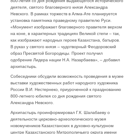
800-летия со дня рождения выдающегося исторического
деятеля, святого благоверного князя Александра
Невского. В рамках торжеств в Алма-Ате планируется
установка памятника праведному правителю Руси.
«Монумент изображает благоверного правителя верхом
на коне, в характерных традициях Великой степи – так,
как изображают народных героев Казахстана, батыров.
В руках у святого князя – чудотворный Феодоровский
образ Пресвятой Богородицы. Проект получил
одобрение Лидера нации Н.А. Назарбаева», – добавил
архипастырь.
Собеседники обсудили возможность проведения в музее
выставки художественных работ народного художника
России В.И. Нестернеко, приуроченной к празднованию
800-летнего юбилея со дня рождения святого
Александра Невского.
Архипастырь проинформировал Г.К. Шалабаеву о
деятельности церковно-археологического музея
новомучеников Казахстанских в духовно-культурном
центре Казахстанского Митрополичьего округа имени