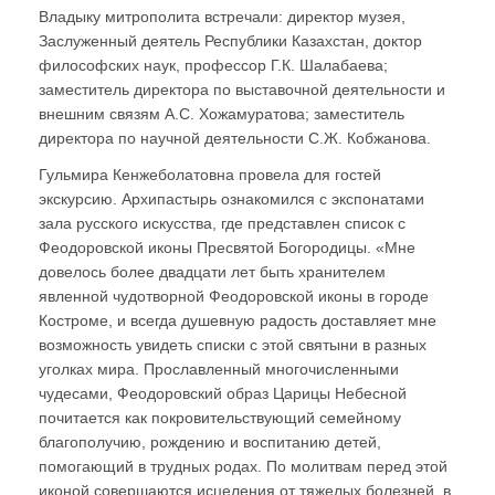
Владыку митрополита встречали: ди⁠ректор музея,
Заслуженный деятель Республики Казахстан, доктор
философских наук, профессор Г.К. Шалабаева;
заместитель директора по выставочной деятельности и
внешним связям А.С. Хожамуратова; заместитель
директора по научной деятельности С.Ж. Кобжанова.
Гульмира Кенжеболатовна провела для гостей
экскурсию. Архипастырь ознакомился с экспонатами
зала русского искусства, где представлен список с
Феодоровской иконы Пресвятой Богородицы. «Мне
довелось более двадцати лет быть хранителем
явленной чудотворной Феодоровской иконы в городе
Костроме, и всегда душевную радость доставляет мне
возможность увидеть списки с этой святыни в разных
уголках мира. Прославленный многочисленными
чудесами, Феодоровский образ Царицы Небесной
почитается как покровительствующий семейному
благополучию, рождению и воспитанию детей,
помогающий в трудных родах. По молитвам перед этой
иконой совершаются исцеления от тяжелых болезней, в