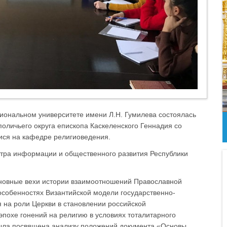
циональном университете имени Л.Н. Гумилева состоялась
оличьего округа епископа Каскеленского Геннадия со
ися на кафедре религиоведения.
тра информации и общественного развития Республики
новные вехи истории взаимоотношений Православной
 особенностях Византийской модели государственно-
 на роли Церкви в становлении российской
 эпохе гонений на религию в условиях тоталитарного
была посвящена анализу положений документа «Основы