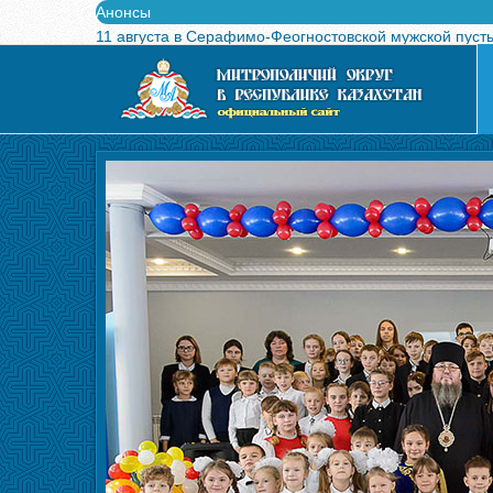
Анонсы
11 августа в Серафимо-Феогностовской мужской пуст
Выпущен в свет буклет о проведении Международного
Вышел в свет новый номер журнала «Свет Православи
Вышла в свет монография «Управляющие Алма-Атинс
Алма-Атинская духовная семинария объявляет прием