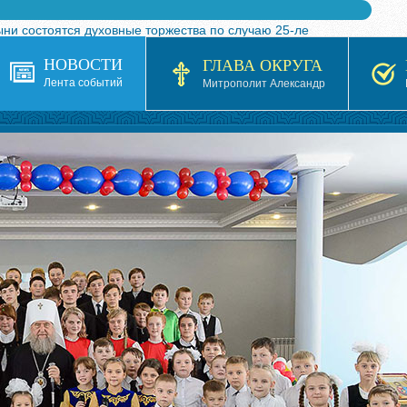
ыни состоятся духовные торжества по случаю 25-ле
 турнира по волейболу, посвященного 25-летию обр
НОВОСТИ
ГЛАВА ОКРУГА
я в Казахстане»
Лента событий
Митрополит Александр
кой епархией Русской Православной Церкви в 1927–19
 документов на 2026-2027 учебный год