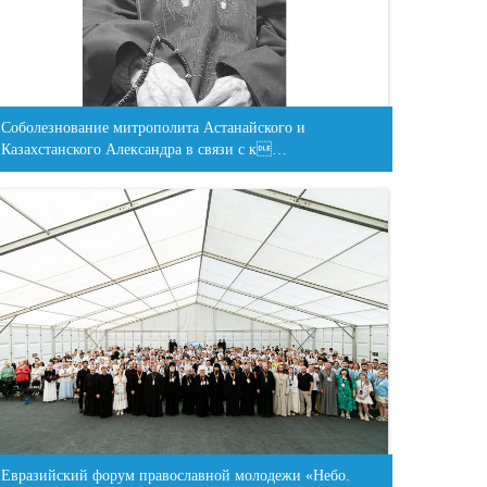
Соболезнование митрополита Астанайского и
Казахстанского Александра в связи с к…
Евразийский форум православной молодежи «Небо.