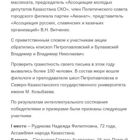
маслихата, председатель «Ассоциации молодых
депутатов Казахстана СКО», член Политического совета
городского филиала партии «Аманат», представитель
«Ассоциация русских, славянских и казачьих
организаций» В.Н. Витченко.
С приветственным словом к участникам акции
обратились епископ Петропавловский и Булаевский
Владимир и Владимир Николаевич.
Проверить грамотность своего письма в этом году
вызвались более 100 человек. В состав жюри вошли
филологи и преподаватели школ Петропавловска и
Северо-Казахстанского государственного университета
имени М. Козыбаева.
По результатам интеллектуального состязания
победителями и призерами были признаны следующие
участники.
I место
– Рудикова Надежда Филипповна, 72 года,
Ассамблея народа Казахстана;
II место
– Стадников Герман Андреевич, 16 лет, Первый