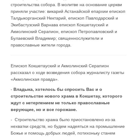
строительства собора. В молитве на основание церкви
приняли участие: викарий Астанайской епархии епископ
Талдыкорганский Нектарий, епископ Павлодарский и
Экибастузский Варнава епископ Кокшетауский и
Акмолинский Серапион, епископ Петропавловский и
Булаевский Владимир; священнослужители и
православные жители города.
Епископ Кокшетауский и Акмолинский Серапион
рассказал о ходе возведения собора журналисту газеты
«Акмолинская правда».
-
Владыка, хотелось бы спросить Вас и о
строительстве нового храма в Кокшетау, которого
ждут с нетерпением не только православные
верующие, но и все горожане.
- Строительство храма было приостановлено из-за
нехватки средств, но будем надеяться на промышление
Божье и помощь добрых людей, потихоньку станем