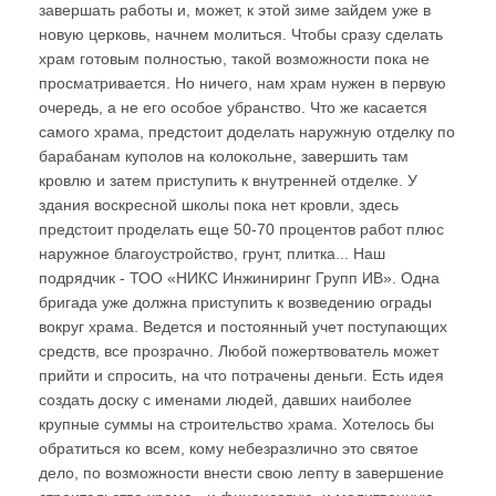
завершать работы и, может, к этой зиме зайдем уже в
новую церковь, начнем молиться. Чтобы сразу сделать
храм готовым полностью, такой возможности пока не
просматривается. Но ничего, нам храм нужен в первую
очередь, а не его особое убранство. Что же касается
самого храма, предстоит доделать наружную отделку по
барабанам куполов на колокольне, завершить там
кровлю и затем приступить к внутренней отделке. У
здания воскресной школы пока нет кровли, здесь
предстоит проделать еще 50-70 процентов работ плюс
наружное благоустройство, грунт, плитка... Наш
подрядчик - ТОО «НИКС Инжиниринг Групп ИВ». Одна
бригада уже должна приступить к возведению ограды
вокруг храма. Ведется и постоянный учет поступающих
средств, все прозрачно. Любой пожертвователь может
прийти и спросить, на что потрачены деньги. Есть идея
создать доску с именами людей, давших наиболее
крупные суммы на строительство храма. Хотелось бы
обратиться ко всем, кому небезразлично это святое
дело, по возможности внести свою лепту в завершение