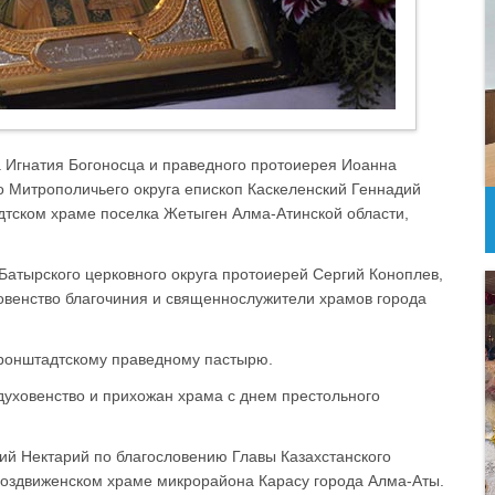
а Игнатия Богоносца и праведного протоиерея Иоанна
 Митрополичьего округа епископ Каскеленский Геннадий
тском храме поселка Жетыген Алма-Атинской области,
Батырского церковного округа протоиерей Сергий Коноплев,
овенство благочиния и священнослужители храмов города
ронштадтскому праведному пастырю.
духовенство и прихожан храма с днем престольного
ий Нектарий по благословению Главы Казахстанского
воздвиженском храме микрорайона Карасу города Алма-Аты.