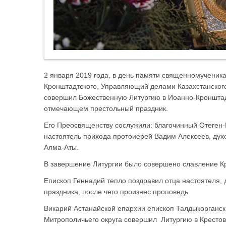
2 января 2019 года, в день памяти священномученик
Кронштадтского, Управляющий делами Казахстанского
совершил Божественную Литургию в Иоанно-Кронштад
отмечающем престольный праздник.
Его Преосвященству сослужили: благочинный Отеген-
настоятель прихода протоиерей Вадим Алексеев, дух
Алма-Аты.
В завершение Литургии было совершено славление К
Епископ Геннадий тепло поздравил отца настоятеля, 
праздника, после чего произнес проповедь.
Викарий Астанайской епархии епископ Талдыкорганск
Митрополичьего округа совершил Литургию в Кресто