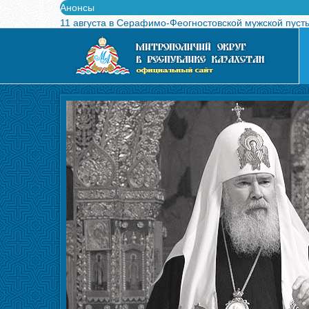
Анонсы
11 августа в Серафимо-Феогностовской мужской пуст
Выпущен в свет буклет о проведении Международного
Вышел в свет новый номер журнала «Свет Православи
Вышла в свет монография «Управляющие Алма-Атинс
Алма-Атинская духовная семинария объявляет прием