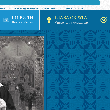
ыни состоятся духовные торжества по случаю 25-ле
 турнира по волейболу, посвященного 25-летию обр
НОВОСТИ
ГЛАВА ОКРУГА
я в Казахстане»
Лента событий
Митрополит Александр
кой епархией Русской Православной Церкви в 1927–19
 документов на 2026-2027 учебный год