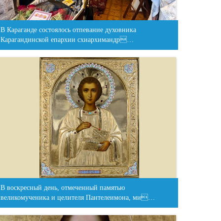
В Караганде состоялось отпевание духовника
Карагандинской епархии схиархимандр…
В воскресный день, отмеченный памятью
великомученика и целителя Пантелеимона, ми…