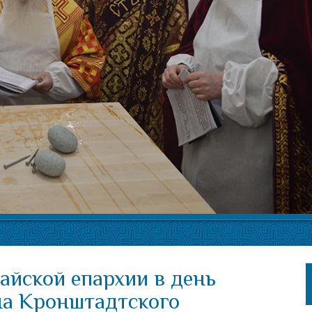
айской епархии в день
на Кронштадтского