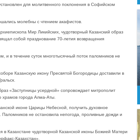
становлен для молитвенного поклонения в Софийском
ршались молебны с чтением акафистов.
 архиепископа Мир Ликийских, чудотворный Казанский образ
свящал собой празднование 70-летия возвращения
м, и в течение суток многотысячный поток паломников не
 соборе Казанскую икону Пресвятой Богородицы доставили в
ральск.
образ «Заступницы усердной» сопровождает митрополит
о храмов города Алма-Аты.
занской иконе Царицы Небесной, получить духовное
. Паломников не остановила непогода, проливные дожди и
 в Казахстане чудотворной Казанской иконы Божией Матери
ерфакс-Казахстан».