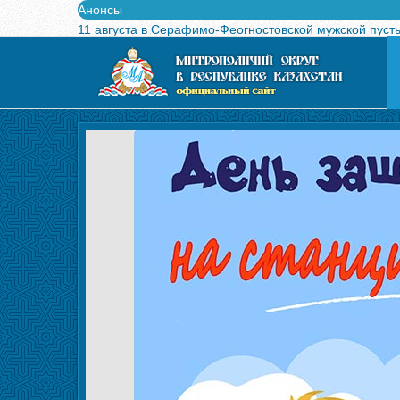
Анонсы
11 августа в Серафимо-Феогностовской мужской пуст
Выпущен в свет буклет о проведении Международного
Вышел в свет новый номер журнала «Свет Православи
Вышла в свет монография «Управляющие Алма-Атинс
Алма-Атинская духовная семинария объявляет прием