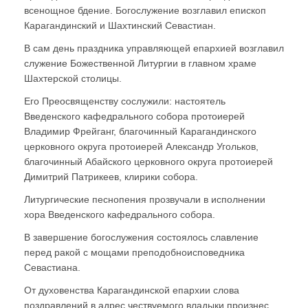
всенощное бдение. Богослужение возглавил епископ
Карагандинский и Шахтинский Севастиан.
В сам день праздника управляющей епархией возглавил
служение Божественной Литургии в главном храме
Шахтерской столицы.
Его Преосвященству сослужили: настоятель
Введенского кафедрального собора протоиерей
Владимир Фрейганг, благочинный Карагандинского
церковного округа протоиерей Александр Угольков,
благочинный Абайского церковного округа протоиерей
Димитрий Патрикеев, клирики собора.
Литургические песнопения прозвучали в исполнении
хора Введенского кафедрального собора.
В завершение богослужения состоялось славление
перед ракой с мощами преподобноисповедника
Севастиана.
От духовенства Карагандинской епархии слова
поздравлений в адрес чествуемого владыки произнес