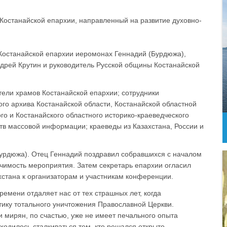
Костанайской епархии, направленный на развитие духовно-
Костанайской епархии иеромонах Геннадий (Бурдюжа),
ндрей Крутин и руководитель Русской общины Костанайской
тели храмов Костанайской епархии; сотрудники
го архива Костанайской области, Костанайской областной
го и Костанайского областного историко-краеведческого
тв массовой информации; краеведы из Казахстана, России и
урдюжа). Отец Геннадий поздравил собравшихся с началом
ачимость мероприятия. Затем секретарь епархии огласил
стана к организаторам и участникам конференции.
времени отдаляет нас от тех страшных лет, когда
тику тотального уничтожения Православной Церкви.
мирян, по счастью, уже не имеет печального опыта
ходилось сталкиваться тем, кто решался открыто