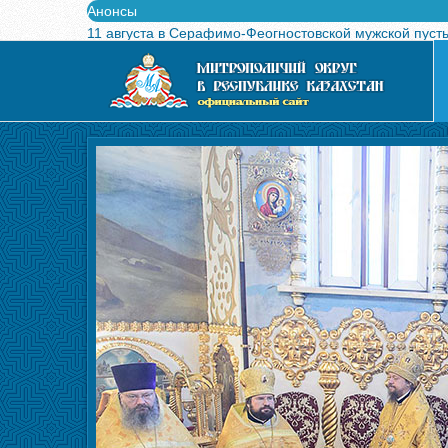
Анонсы
11 августа в Серафимо-Феогностовской мужской пуст
Выпущен в свет буклет о проведении Международного
Вышел в свет новый номер журнала «Свет Православи
Вышла в свет монография «Управляющие Алма-Атинс
Алма-Атинская духовная семинария объявляет прием