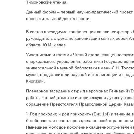
Тимоновские чтения.
Данный форум – первый научно-практический проект 
просветительской деятельности.
В состав президиума конференции вошли: секретарь 
руководитель отдела по канонизации святых иерей А
области Ю.И. Ивлев.
Участниками и гостями Чтений стали: священнослужи
епархиального управления; работники Государственно
универсальной научной библиотеки имени Л.Н. Толсто
музея; представители научной интеллигенции и средс
Киргизии.
Пленарное заседание открыл иеромонах Геннадий (Б
работы Чтений, отметив историческую и духовную зн
обращение Предстоятеля Православной Церкви Казах
"«Род проходит, и род приходит» (Екк. 1:4) и течение 
богоборческая власть проводила по всей стране поли
Нынешнее молодое поколение священнослужителей и 
переживания тех горестей, с которыми неизбежно при