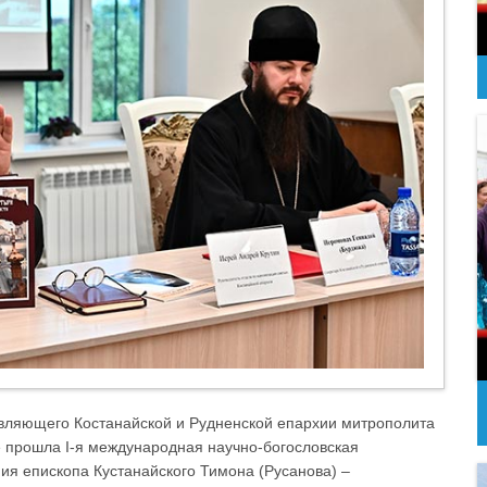
авляющего Костанайской и Рудненской епархии митрополита
е прошла I-я международная научно-богословская
я епископа Кустанайского Тимона (Русанова) –