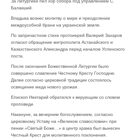
За Литургией пел хор собора под управлением С.
Балакший.
Владыка вознес молитву о мире и преодолении
междоусобной брани на украинской земле.
По запричастном стихе протоиерей Валерий Захаров
огласил обращение митрополита Астанайского и
Казахстанского Александра перед началом Успенского
поста.
После окончания Божественной Литургии было
совершено славление Честному Кресту Господню.
Далее согласно церковной традиции состоялось
освящение меда нового урожая.
Епископ Нектарий обратился к верующим со словом
проповеди.
Накануне, за вечерним богослужением, согласно
церковному Уставу на «Великом славословии» при
пении «Святый Боже…» в центр храма был вынесен
Честный Крест для молитвенного поклонения.