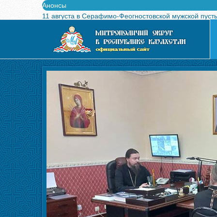
Анонсы
11 августа в Серафимо-Феогностовской мужской пуст
Выпущен в свет буклет о проведении Международного
Вышел в свет новый номер журнала «Свет Православи
Вышла в свет монография «Управляющие Алма-Атинс
Алма-Атинская духовная семинария объявляет прием