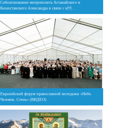
Соболезнование митрополита Астанайского и
Казахстанского Александра в связи с к…
Евразийский форум православной молодежи «Небо.
Человек. Степь» (ВИДЕО)