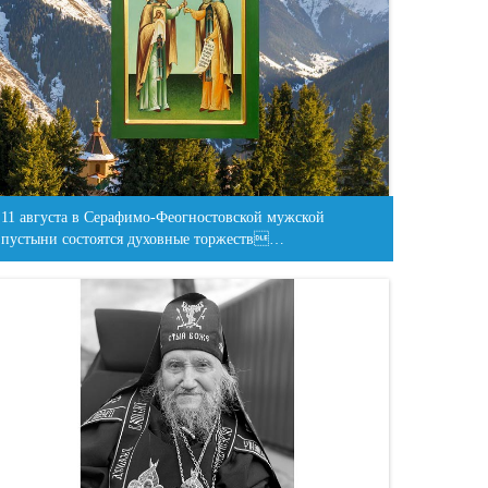
11 августа в Серафимо-Феогностовской мужской
пустыни состоятся духовные торжеств…