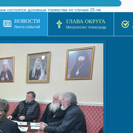
ыни состоятся духовные торжества по случаю 25-ле
 турнира по волейболу, посвященного 25-летию обр
НОВОСТИ
ГЛАВА ОКРУГА
я в Казахстане»
Лента событий
Митрополит Александр
кой епархией Русской Православной Церкви в 1927–19
 документов на 2026-2027 учебный год