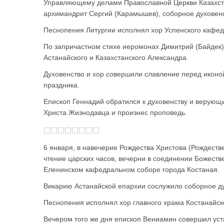
Управляющему делами Православной Церкви Казахста
архимандрит Сергий (Карамышев), соборное духовенс
Песнопения Литургии исполнял хор Успенского кафе
По запричастном стихе иеромонах Димитрий (Байдек)
Астанайского и Казахстанского Александра.
Духовенство и хор совершили славление перед иконой
праздника.
Епископ Геннадий обратился к духовенству и верующ
Христа Жизнодавца и произнес проповедь.
6 января, в навечерие Рождества Христова (Рождеств
чтение царских часов, вечерни в соединении Божеств
Еленинском кафедральном соборе города Костаная.
Викарию Астанайской епархии сослужило соборное ду
Песнопения исполнял хор главного храма Костанайск
Вечером того же дня епископ Вениамин совершил уст