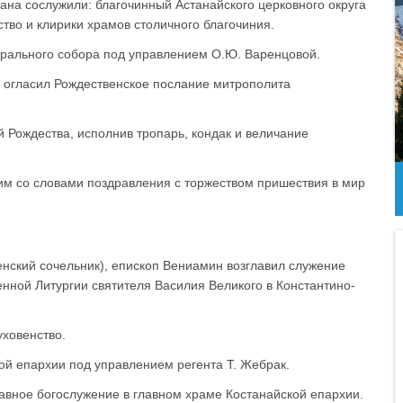
на сослужили: благочинный Астанайского церковного округа
тво и клирики храмов столичного благочиния.
дрального собора под управлением О.Ю. Варенцовой.
 огласил Рождественское послание митрополита
 Рождества, исполнив тропарь, кондак и величание
им со словами поздравления с торжеством пришествия в мир
енский сочельник), епископ Вениамин возглавил служение
енной Литургии святителя Василия Великого в Константино-
ховенство.
ой епархии под управлением регента Т. Жебрак.
авное богослужение в главном храме Костанайской епархии.