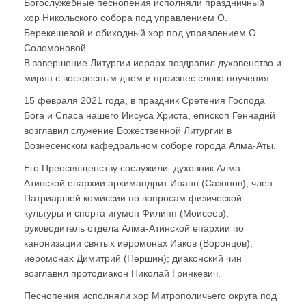
Богослужебные песнопения исполняли праздничный
хор Никольского собора под управлением О.
Берекешевой и обиходный хор под управлением О.
Соломоновой.
В завершение Литургии иерарх поздравил духовенство и
мирян с воскресным днем и произнес слово поучения.
15 февраля 2021 года, в праздник Сретения Господа
Бога и Спаса нашего Иисуса Христа, епископ Геннадий
возглавил служение Божественной Литургии в
Вознесенском кафедральном соборе города Алма-Аты.
Его Преосвященству сослужили: духовник Алма-
Атинской епархии архимандрит Иоанн (Сазонов); член
Патриаршей комиссии по вопросам физической
культуры и спорта игумен Филипп (Моисеев);
руководитель отдела Алма-Атинской епархии по
канонизации святых иеромонах Иаков (Воронцов);
иеромонах Димитрий (Першин); диаконский чин
возглавил протодиакон Николай Гринкевич.
Песнопения исполняли хор Митрополичьего округа под