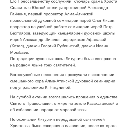
Его Преосвященству сослужили: ключарь храма Христа
Спасителя Южной столицы протоиерей Александр
Гайченя, первый проректор Алма-Атинской
православной духовной семинарии иерей Олег Лисин,
проректор по учебной работе семинарии иерей Петр
Бахтияров, заведующий канцелярией духовной школы
иерей Александр Шишлов, иеродиакон Афанасий
(Козел), диакон Георгий Рублинский, диакон Иоанн
Момбаев.
По традиции духовных школ Литургия была совершена
на родном языке трех святителей.
Богослужебные песнопения прозвучали в исполнении
смешанного хора Алма-Атинской духовной семинарии
под управлением К. Никулиной.
На сугубой ектении возглашались прошения о единстве
Святого Православия, о мире на земле Казахстанской и
об избавлении народа от моровой язвы.
По окончании Литургии перед иконой святителей
Христовых было совершено славление, после которого