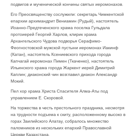
подвигов и мученической кончины святых иеромонахов.
Его Преосвященству сослужили: секретарь Чимкентской
епархии архимандрит Вениамин (Рудый), настоятель
Иоанно-Предтеченского храма поселка Гульдала
протоиерей Георгий Харлов, клирик храма
Архангельского Чудова подворья Серафимо-
Феогностовской мужской пустыни иеромонах Иакинф
(Катан), настоятель Ксениевского прихода города
Капчагай иеромонах Пимен (Ткаченко), настоятель
Ильинского храма города Жаркент иерей Димитрий
Каплин; диаконский чин возглавил диакон Александр
Мокий.
Пел хор храма Христа Спасителя Алма-Аты под
управлением Е. Скоровой.
На торжества в честь престольного праздника, несмотря
на трудности подъема к скиту, расположенному высоко в
горах Заилийского Алатау, собралось множество
паломников из нескольких епархий Православной
Церкви Казахстана.