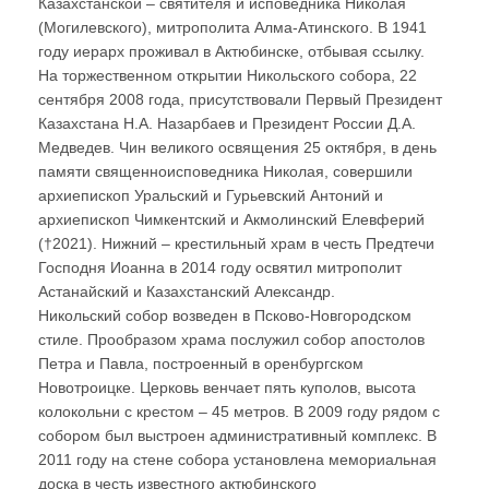
Казахстанской – святителя и исповедника Николая
(Могилевского), митрополита Алма-Атинского. В 1941
году иерарх проживал в Актюбинске, отбывая ссылку.
На торжественном открытии Никольского собора, 22
сентября 2008 года, присутствовали Первый Президент
Казахстана Н.А. Назарбаев и Президент России Д.А.
Медведев. Чин великого освящения 25 октября, в день
памяти священноисповедника Николая, совершили
архиепископ Уральский и Гурьевский Антоний и
архиепископ Чимкентский и Акмолинский Елевферий
(†2021). Нижний – крестильный храм в честь Предтечи
Господня Иоанна в 2014 году освятил митрополит
Астанайский и Казахстанский Александр.
Никольский собор возведен в Псково-Новгородском
стиле. Прообразом храма послужил собор апостолов
Петра и Павла, построенный в оренбургском
Новотроицке. Церковь венчает пять куполов, высота
колокольни с крестом – 45 метров. В 2009 году рядом с
собором был выстроен административный комплекс. В
2011 году на стене собора установлена мемориальная
доска в честь известного актюбинского