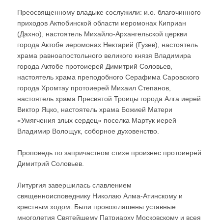
Преосвященному владыке сослужили: и.о. благочинного
приходов Актюбинской области иеромонах Киприан
(Дахно), настоятель Михайло-Архангельской церкви
города Актобе иеромонах Нектарий (Гузев), настоятель
храма равноапостольного великого князя Владимира
города Актобе протоиерей Димитрий Соловьев,
настоятель храма преподобного Серафима Саровского
города Хромтау протоиерей Михаил Степанов,
настоятель храма Пресвятой Троицы города Алга иерей
Виктор Яцко, настоятель храма Божией Матери
«Умягчения злых сердец» поселка Мартук иерей
Владимир Волощук, соборное духовенство.
Проповедь по запричастном стихе произнес протоиерей
Димитрий Соловьев.
Литургия завершилась славлением
священноисповеднику Николаю Алма-Атинскому и
крестным ходом. Были провозглашены уставные
многолетия Святейшему Патриарху Московскому и всея