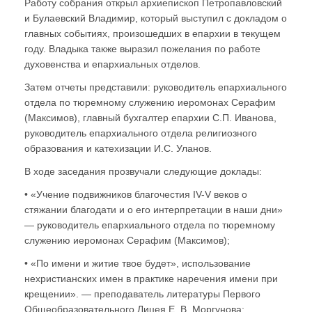
Работу собрания открыл архиепископ Петропавловский
и Булаевский Владимир, который выступил с докладом о
главных событиях, произошедших в епархии в текущем
году. Владыка также выразил пожелания по работе
духовенства и епархиальных отделов.
Затем отчеты представили: руководитель епархиального
отдела по тюремному служению иеромонах Серафим
(Максимов), главный бухгалтер епархии С.П. Иванова,
руководитель епархиального отдела религиозного
образования и катехизации И.С. Уланов.
В ходе заседания прозвучали следующие доклады:
• «Учение подвижников благочестия IV-V веков о
стяжании благодати и о его интерпретации в наши дни»
— руководитель епархиального отдела по тюремному
служению иеромонах Серафим (Максимов);
• «По имени и житие твое будет», использование
нехристианских имен в практике наречения имени при
крещении». — преподаватель литературы Первого
Общеобразовательного Лицея Е. В. Моргунова;