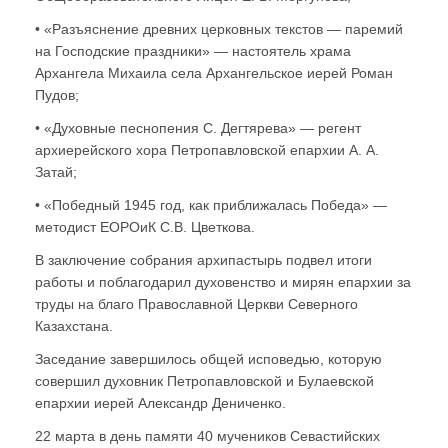
• «Разъяснение древних церковных текстов — паремий
на Господские праздники» — настоятель храма
Архангела Михаила села Архангельское иерей Роман
Пудов;
• «Духовные песнопения С. Дегтярева» — регент
архиерейского хора Петропавловской епархии А. А.
Затай;
• «Победный 1945 год, как приближалась Победа» —
методист ЕОРОиК С.В. Цветкова.
В заключение собрания архипастырь подвел итоги
работы и поблагодарил духовенство и мирян епархии за
труды на благо Православной Церкви Северного
Казахстана.
Заседание завершилось общей исповедью, которую
совершил духовник Петропавловской и Булаевской
епархии иерей Александр Дениченко.
22 марта в день памяти 40 мучеников Севастийских