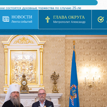
ыни состоятся духовные торжества по случаю 25-ле
 турнира по волейболу, посвященного 25-летию обр
НОВОСТИ
ГЛАВА ОКРУГА
я в Казахстане»
Лента событий
Митрополит Александр
кой епархией Русской Православной Церкви в 1927–19
 документов на 2026-2027 учебный год