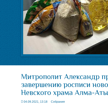
Митрополит Александр пр
завершению росписи ново
Невского храма Алма-Ат
04.09.2021, 13:18
Собрания