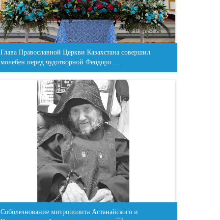
Глава Православной Церкви Казахстана совершил
молебен перед чудотворной Феодоро …
Соболезнование митрополита Астанайского и