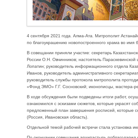
4 сентября 2021 года. Алма-Ата. Митрополит Астана
по благоукрашению новопостроенного храма во имя б
В совещании приняли участие: секретарь Казахстанск
России О.Н. Овчинников; настоятель Параскевинской
Лопатин; руководитель информационного отдела Каза
Иванов, руководитель административного секретариа
руководитель службы протокола митрополита протод
«Фонд ЭМО» Г.Г. Сосновский; иконописцы, мастера-ре
В ходе обсуждения были подведены итоги работ, осу
ознакомился с эскизами сюжетов, которые украсят со
предложенный план завершения росписей, которые с
(Россия, Ивановская область).
Отдельной темой рабочей встречи стала установка ико
По окончании совещания архипастырь поблагодарил 