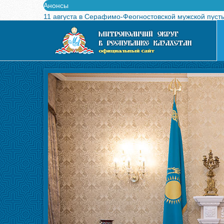
Анонсы
11 августа в Серафимо-Феогностовской мужской пуст
Выпущен в свет буклет о проведении Международного
Вышел в свет новый номер журнала «Свет Православи
Вышла в свет монография «Управляющие Алма-Атинс
Алма-Атинская духовная семинария объявляет прием