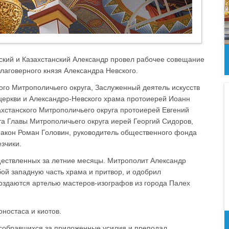
йский и Казахстанский Александр провел рабочее совещание
лаговерного князя Александра Невского.
ого Митрополичьего округа, Заслуженный деятель искусств
 церкви и Александро-Невского храма протоиерей Иоанн
хстанского Митрополичьего округа протоиерей Евгений
та Главы Митрополичьего округа иерей Георгий Сидоров,
иакон Роман Головин, руководитель общественного фонда
зчики.
ществленных за летние месяцы. Митрополит Александр
бой западную часть храма и притвор, и одобрил
оздаются артелью мастеров-изографов из города Палех
ностаса и киотов.
собравшихся за приложенные усилия и преподал