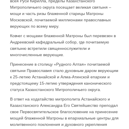
всея Руси Кирилла, пределы Казахстанского
Митрополичьего округа посещает великая святыня –
мощи и часть ризы блаженной старицы Матроны
Московской, почитаемой миллионами православных
верующих по всему миру.
Ковчег с мощами блаженной Матроны был перевезен в
Андреевский кафедральный собор, где почитаемую
святыню встретили священнослужители и
многочисленные верующие.
Принесение в столицу «Рудного Алтая» почитаемой
святыни Православия стало духовным даром верующим
к 25-летию Астанайской и Алма-Атинской епархии и
предстоящему 15-летию утверждения канонического
статуса Казахстанского Митрополичьего округа.
В ответ на ходатайство митрополита Астанайского и
Казахстанского Александра Его Святейшество преподал
свое Первосвятительское благословение на принесение
мощей блаженной Матроны в епархиальные центры для
молитвенного поклонения и духовного укрепления