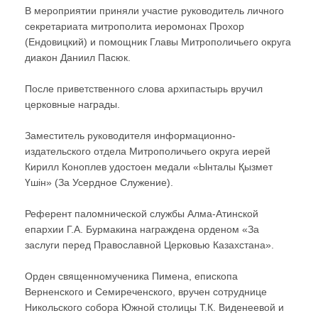
В мероприятии приняли участие руководитель личного
секретариата митрополита иеромонах Прохор
(Ендовицкий) и помощник Главы Митрополичьего округа
диакон Даниил Пасюк.
После приветственного слова архипастырь вручил
церковные награды.
Заместитель руководителя информационно-
издательского отдела Митрополичьего округа иерей
Кирилл Коноплев удостоен медали «Ынталы Қызмет
Үшiн» (За Усердное Служение).
Референт паломнической службы Алма-Атинской
епархии Г.А. Бурмакина награждена орденом «За
заслуги перед Православной Церковью Казахстана».
Орден священномученика Пимена, епископа
Верненского и Семиреченского, вручен сотруднице
Никольского собора Южной столицы Т.К. Виденеевой и