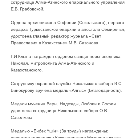
сотруднице Алма-Атинского епархиального управления
Е.В. Грабовской.
Ордена архиепископа Софонии (Сокольского), первого
иерарха Туркестанской епархии и апостола Семиречья,
удостоена главный редактор журнала «Свет
Православия в Казахстане» М.В. Сазонова.
Г.И Клыпа награжден орденом священноисповедника
Николая, митрополита Алма-Атинского и
Казахстанского.
Сотруднику охранной службы Никольского собора В.С.
Винокурову вручена медаль «Алғыс» (Благодарность).
Медали мучениц Веры, Надежды, Любови и Софии
удостоена сотрудница Никольского собора О.В.
Савелкова.
Медалью «Енбек Үшiн» (За труды) награждены:
оператор телестудии Казахстанского Митрополичьего