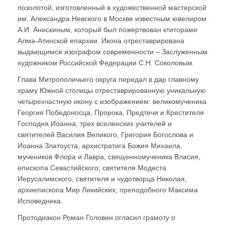
позолотой, изготовленный в художественной мастерской
им. Александра Невского в Москве известным ювелиром
А.И. Анискиным, который был пожертвован ктиторами
Алма-Атинской епархии. Икона отреставрирована
выдающимся изографом современности – Заслуженным
художником Российской Федерации С.Н. Соколовым.
Глава Митрополичьего округа передал в дар главному
храму Южной столицы отреставрированную уникальную
четырехчастную икону с изображением: великомученика
Георгия Победоносца, Пророка, Предтечи и Крестителя
Господня Иоанна; трех вселенских учителей и
святителей Василия Великого, Григория Богослова и
Иоанна Златоуста, архистратига Божия Михаила,
мучеников Флора и Лавра, священномученика Власия,
епископа Севастийского; святителя Модеста
Иерусалимского, святителя и чудотворца Николая,
архиепископа Мир Ликийских; преподобного Максима
Исповедника.
Протодиакон Роман Головин огласил грамоту о