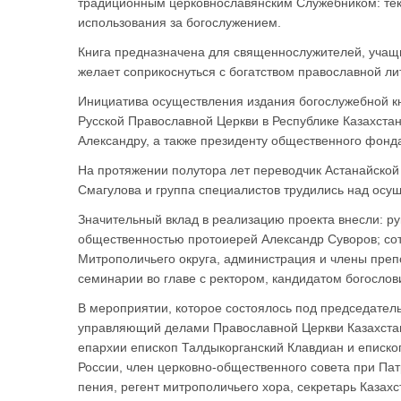
традиционным церковнославянским Служебником: тек
использования за богослужением.
Книга предназначена для священнослужителей, учащи
желает соприкоснуться с богатством православной ли
Инициатива осуществления издания богослужебной кн
Русской Православной Церкви в Республике Казахста
Александру, а также президенту общественного фонда
На протяжении полутора лет переводчик Астанайской 
Смагулова и группа специалистов трудились над осу
Значительный вклад в реализацию проекта внесли: ру
общественностью протоиерей Александр Суворов; сот
Митрополичьего округа, администрация и члены преп
семинарии во главе с ректором, кандидатом богосло
В мероприятии, которое состоялось под председател
управляющий делами Православной Церкви Казахстан
епархии епископ Талдыкорганский Клавдиан и еписко
России, член церковно-общественного совета при Пат
пения, регент митрополичьего хора, секретарь Казахс