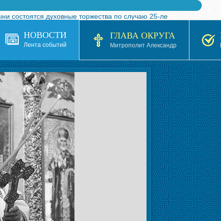
ыни состоятся духовные торжества по случаю 25-ле
 турнира по волейболу, посвященного 25-летию обр
НОВОСТИ
ГЛАВА ОКРУГА
я в Казахстане»
Лента событий
Митрополит Александр
кой епархией Русской Православной Церкви в 1927–19
 документов на 2026-2027 учебный год