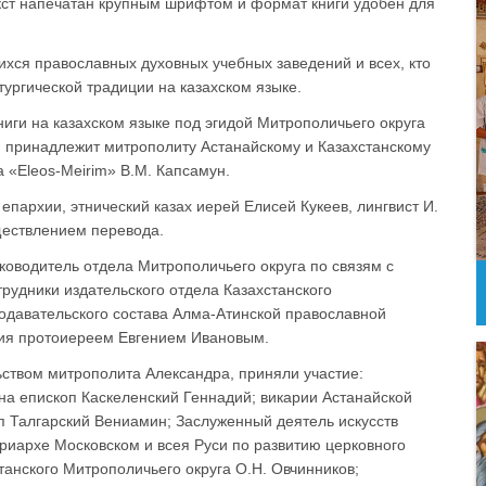
ст напечатан крупным шрифтом и формат книги удобен для
хся православных духовных учебных заведений и всех, кто
тургической традиции на казахском языке.
иги на казахском языке под эгидой Митрополичьего округа
н принадлежит митрополиту Астанайскому и Казахстанскому
 «Eleos-Meirim» В.М. Капсамун.
епархии, этнический казах иерей Елисей Кукеев, лингвист И.
ществлением перевода.
ководитель отдела Митрополичьего округа по связям с
рудники издательского отдела Казахстанского
одавательского состава Алма-Атинской православной
вия протоиереем Евгением Ивановым.
ьством митрополита Александра, приняли участие:
а епископ Каскеленский Геннадий; викарии Астанайской
п Талгарский Вениамин; Заслуженный деятель искусств
риархе Московском и всея Руси по развитию церковного
танского Митрополичьего округа О.Н. Овчинников;