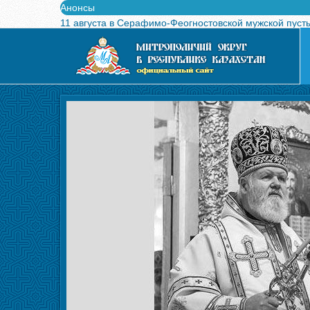
Анонсы
11 августа в Серафимо-Феогностовской мужской пуст
Выпущен в свет буклет о проведении Международного
Вышел в свет новый номер журнала «Свет Православи
Вышла в свет монография «Управляющие Алма-Атинс
Алма-Атинская духовная семинария объявляет прием