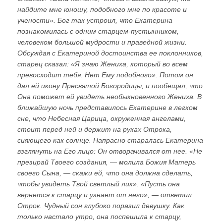
найдите мне юношу, подобного мне по красоте и
учености». Бог так устроил, что Екатерина
познакомилась с одним старцем-пустынником,
человеком большой мудрости и праведной жизни.
Обсуждая с Екатериной достоинства ее поклонников,
старец сказал: «Я знаю Жениха, который во всем
превосходит тебя. Нет Ему подобного». Потом он
дал ей икону Пресвятой Богородицы, и пообещал, что
Она поможет ей увидеть необыкновенного Жениха. В
ближайшую ночь представилось Екатерине в легком
сне, что Небесная Царица, окруженная ангелами,
стоит перед ней и держит на руках Отрока,
сияющего как солнце. Напрасно старалась Екатерина
взглянуть на Его лицо: Он отворачивался от нее. «Не
презирай Твоего создания, — молила Божия Матерь
своего Сына, — скажи ей, что она должна сделать,
чтобы увидеть Твой светлый лик». «Пусть она
вернется к старцу и узнает от него», — ответил
Отрок. Чудный сон глубоко поразил девушку. Как
только настало утро, она поспешила к старцу,