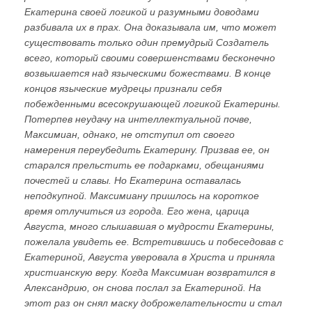
Екатерина своей логикой и разумными доводами
разбивала их в прах. Она доказывала им, что может
существовать только один премудрый Создатель
всего, который своими совершенствами бесконечно
возвышается над языческими божествами. В конце
концов языческие мудрецы признали себя
побежденными всесокрушающей логикой Екатерины.
Потерпев неудачу на интеллектуальной почве,
Максимиан, однако, не отступил от своего
намерения переубедить Екатерину. Призвав ее, он
старался прельстить ее подарками, обещаниями
почестей и славы. Но Екатерина оставалась
неподкупной. Максимиану пришлось на короткое
время отлучиться из города. Его жена, царица
Августа, много слышавшая о мудрости Екатерины,
пожелала увидеть ее. Встретившись и побеседовав с
Екатериной, Августа уверовала в Христа и приняла
христианскую веру. Когда Максимиан возвратился в
Александрию, он снова послал за Екатериной. На
этот раз он снял маску доброжелательности и стал