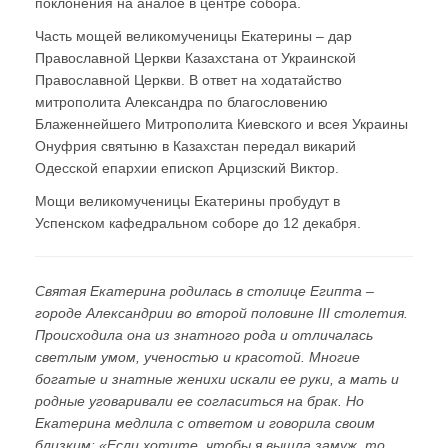
поклонения на аналое в центре собора.
Часть мощей великомученицы Екатерины – дар
Православной Церкви Казахстана от Украинской
Православной Церкви. В ответ на ходатайство
митрополита Александра по благословению
Блаженнейшего Митрополита Киевского и всея Украины
Онуфрия святыню в Казахстан передал викарий
Одесской епархии епископ Арцизский Виктор.
Мощи великомученицы Екатерины пробудут в
Успенском кафедральном соборе до 12 декабря.
Святая Екатерина родилась в столице Египта –
городе Александрии во второй половине III столетия.
Происходила она из знатного рода и отличалась
светлым умом, ученостью и красотой. Многие
богатые и знатные женихи искали ее руки, а мать и
родные уговаривали ее согласиться на брак. Но
Екатерина медлила с ответом и говорила своим
близким: «Если хотите, чтобы я вышла замуж, то