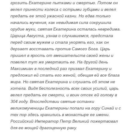
грозить Екатерине пытками и смертью. Потом он
велел принести колеса с острыми зубцами и велел
предать ее этой ужасной казни. Но едва только
начались мучения, как невидимая сила сокрушила
орудие муки, святая Екатерина осталась невредима.
Царица Августа, узнав о случившемся, предстала
перед своим мужем и стала укорять его, как он
дерзает восставать против Самого Бога. Царь
пришел в ярость от вмешательств своей жены и
повелел тут же умертвить ее. На другой день
Максимиан в последний раз призвал Екатерину и
предложил ей стать его женой, обещая ей все блага
мира. Но святая Екатерина и слушать об этом не
хотела. Видя бесполезность всех своих усилий, царь
велел предать ее смерти, и воин отсек ей голову в
304 году. Впоследствии святые останки
великомученицы Екатерины попали на гору Синай и с
тех пор здесь хранились в монастыре ее имени.
Российский Император Петр Великий пожертвовал
для ее мощей драгоценную раку.