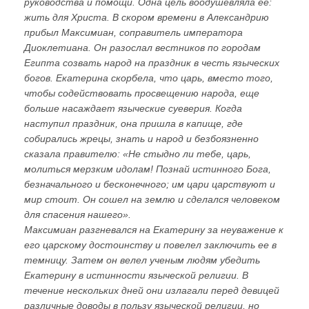
руководства и помощи. Одна цель воодушевляла ее:
жить для Христа. В скором времени в Александрию
прибыл Максимиан, соправитель императора
Диоклетиана. Он разослал вестников по городам
Египта созвать народ на праздник в честь языческих
богов. Екатерина скорбела, что царь, вместо того,
чтобы содействовать просвещению народа, еще
больше насаждает языческие суеверия. Когда
наступил праздник, она пришла в капище, где
собирались жрецы, знать и народ и безбоязненно
сказала правителю: «Не стыдно ли тебе, царь,
молиться мерзким идолам! Познай истинного Бога,
безначального и бесконечного; им цари царствуют и
мир стоит. Он сошел на землю и сделался человеком
для спасения нашего».
Максимиан разгневался на Екатерину за неуважение к
его царскому достоинству и повелел заключить ее в
темницу. Затем он велел ученым людям убедить
Екатерину в истинности языческой религии. В
течение нескольких дней они излагали перед девицей
различные доводы в пользу языческой религии, но