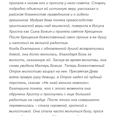
припала к ногам его и просила у него совета. Старец
подробно объяснил ей истинную веру, рассказал о
райском блаженстве праведников и о гибели
грешников. Мудрая дева поняла превосходство
христианской веры над языческой, поверила в Иисуса
Христа как Сына Божия и приняла святое Крещение.
После Крещения божественный свет проник в ее душу
и наполнил ее великой радостью.
Когда Екатерина с обновленной душой возвратилась
домой, она долго молилась, благодаря Бога за
милость, оказанную ей. Заснув во время молитвы, она
снова увидела Матерь Божию. Теперь Божественный
Отрок милостиво взирал на нее. Пресвятая Дева
взяла правую руку девицы, а Отрок надел ей чудный
перстень, сказав: «Не знай жениха земного».
Екатерина поняла, что с этого момента она
обручена Христу и проснулась с еще большей
радостью на сердце. После этого она совершенно
переменилась – стала скромной, кроткой и
милостивой. Она стала часто молиться Богу, прося