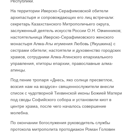
Республики.
На территории Иверско-Серафимовской обители
архипастыря и сопровождающих его лиц встречали:
секретарь Казахстанского Митрополичьего округа,
заслуженный деятель искусств России О.Н. Овчинников;
настоятельница Иверско-Серафимовского женского
монастыря Алма-Аты игумения Любовь (Якушкина) с
сестрами обители; настоятели и духовенство городских
храмов, сотрудники Алма-Атинского епархиального
управления, ктиторы епархии, православные алма-
атинцы.
Под пение тропаря «Днесь, яко солнце пресветлое,
возсия нам на воздусе» священнослужители внесли
список с чудотворной Тихвинской иконы Божией Матери
под своды Софийского собора и установили киот в
центре храма, после чего началось совершение
молебна.
По окончании богослужения руководитель службы
протокола митрополита протодиакон Роман Головин