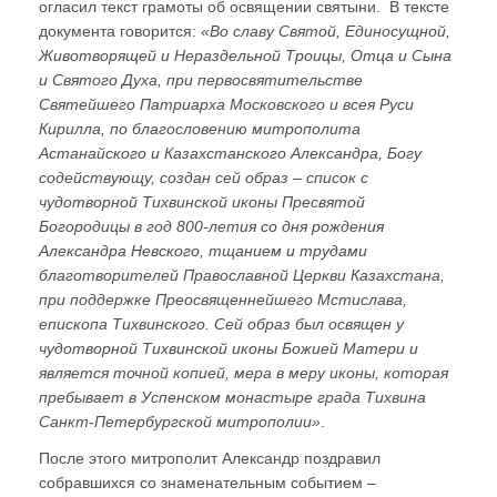
огласил текст грамоты об освящении святыни. В тексте
документа говорится:
«Во славу Святой, Единосущной,
Животворящей и Нераздельной Троицы, Отца и Сына
и Святого Духа, при первосвятительстве
Святейшего Патриарха Московского и всея Руси
Кирилла, по благословению митрополита
Астанайского и Казахстанского Александра, Богу
содействующу, создан сей образ – список с
чудотворной Тихвинской иконы Пресвятой
Богородицы в год 800-летия со дня рождения
Александра Невского, тщанием и трудами
благотворителей Православной Церкви Казахстана,
при поддержке Преосвященнейшего Мстислава,
епископа Тихвинского. Сей образ был освящен у
чудотворной Тихвинской иконы Божией Матери и
является точной копией, мера в меру иконы, которая
пребывает в Успенском монастыре града Тихвина
Санкт-Петербургской митрополии»
.
После этого митрополит Александр поздравил
собравшихся со знаменательным событием –