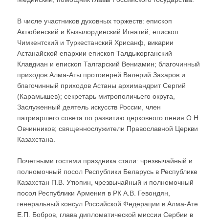
В числе участников духовных торжеств: епископ
Актюбинский и Кызылординский Игнатий, епископ
Чимкентский и Туркестанский Хрисанф, викарии
Астанайской епархии епископ Талдыкорганский
Клавдиан и епископ Талгарский Вениамин; благочинный
приходов Алма-Аты протоиерей Валерий Захаров и
благочинный приходов Астаны архимандрит Сергий
(Карамышев); секретарь митрополичьего округа,
Заслуженный деятель искусств России, член
патриаршего совета по развитию церковного пения О.Н.
Овчинников; священнослужители Православной Церкви
Казахстана.
Почетными гостями праздника стали: чрезвычайный и
полномочный посол Республики Беларусь в Республике
Казахстан П.В. Утюпин, чрезвычайный и полномочный
посол Республики Армения в РК А.В. Гевондян,
генеральный консул Российской Федерации в Алма-Ате
Е.П. Бобров, глава дипломатической миссии Сербии в