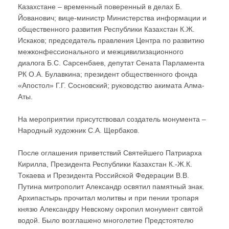
Казахстане – временный поверенный в делах Б.
Йованович; вице-министр Министерства информации и
общественного развития Республики Казахстан К.Ж.
Искаков; председатель правления Центра по развитию
межконфессионального и межцивилизационного
диалога Б.С. Сарсенбаев, депутат Сената Парламента
РК О.А. Булавкина; президент общественного фонда
«Апостол» Г.Г. Сосновский; руководство акимата Алма-
Аты.
На мероприятии присутствовал создатель монумента –
Народный художник С.А. Щербаков.
После оглашения приветствий Святейшего Патриарха
Кирилла, Президента Республики Казахстан К.-Ж.К.
Токаева и Президента Российской Федерации В.В.
Путина митрополит Александр освятил памятный знак.
Архипастырь прочитал молитвы и при пении тропаря
князю Александру Невскому окропил монумент святой
водой. Было возглашено многолетие Предстоятелю