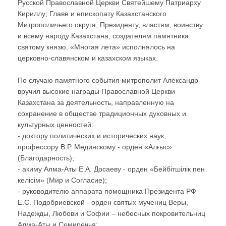
Русской Православной Церкви Святейшему Патриарху
Кириллу; Главе и епископату Казахстанского
Митрополичьего округа; Президенту, властям, воинству
и всему народу Казахстана; создателям памятника
святому князю. «Многая лета» исполнялось на
церковно-славянском и казахском языках.
По случаю памятного события митрополит Александр
вручил высокие награды Православной Церкви
Казахстана за деятельность, направленную на
сохранение в обществе традиционных духовных и
культурных ценностей:
- доктору политических и исторических наук,
профессору В.Р. Мединскому - орден «Алғыс»
(Благодарность);
- акиму Алма-Аты Е.А. Досаеву - орден «Бейбітшілік пен
келісім» (Мир и Согласие);
- руководителю аппарата помощника Президента РФ
Е.С. Подобриевской - орден святых мучениц Веры,
Надежды, Любови и Софии – небесных покровительниц
Алма-Аты и Семиречья;