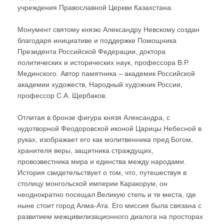
учреждения Православной Церкви Казахстана.
Монумент святому князю Александру Невскому создан
благодаря инициативе и поддержке Помощника
Президента Российской Федерации, доктора
политических и исторических наук, профессора В.Р.
Мединского. Автор памятника – академик Российской
академии художеств, Народный художник России,
профессор С.А. Щербаков.
Отлитая в бронзе фигура князя Александра, с
чудотворной Феодоровской иконой Царицы Небесной в
руках, изображает его как молитвенника пред Богом,
хранителя веры, защитника страждущих,
провозвестника мира и единства между народами.
История свидетельствует о том, что, путешествуя в
столицу монгольской империи Каракорум, он
неоднократно посещал Великую степь и те места, где
ныне стоит город Алма-Ата. Его миссия была связана с
развитием межцивилизационного диалога на просторах