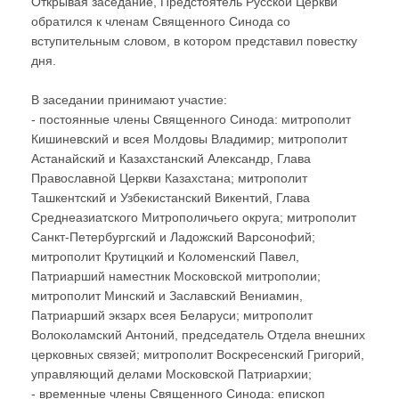
Открывая заседание, Предстоятель Русской Церкви
обратился к членам Священного Синода со
вступительным словом, в котором представил повестку
дня.
В заседании принимают участие:
- постоянные члены Священного Синода: митрополит
Кишиневский и всея Молдовы Владимир; митрополит
Астанайский и Казахстанский Александр, Глава
Православной Церкви Казахстана; митрополит
Ташкентский и Узбекистанский Викентий, Глава
Среднеазиатского Митрополичьего округа; митрополит
Санкт-Петербургский и Ладожский Варсонофий;
митрополит Крутицкий и Коломенский Павел,
Патриарший наместник Московской митрополии;
митрополит Минский и Заславский Вениамин,
Патриарший экзарх всея Беларуси; митрополит
Волоколамский Антоний, председатель Отдела внешних
церковных связей; митрополит Воскресенский Григорий,
управляющий делами Московской Патриархии;
- временные члены Священного Синода: епископ