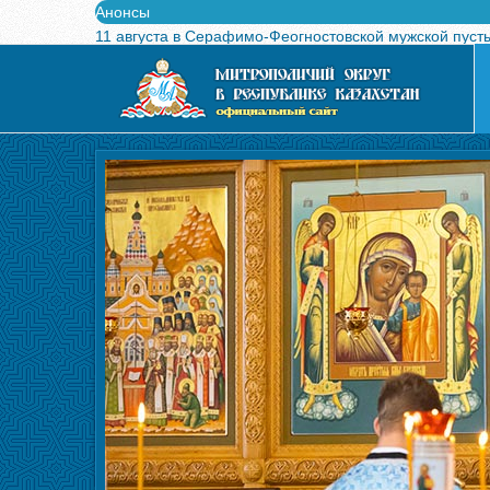
Анонсы
11 августа в Серафимо-Феогностовской мужской пуст
Выпущен в свет буклет о проведении Международного
Вышел в свет новый номер журнала «Свет Православи
Вышла в свет монография «Управляющие Алма-Атинс
Алма-Атинская духовная семинария объявляет прием