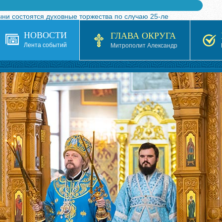
ыни состоятся духовные торжества по случаю 25-ле
 турнира по волейболу, посвященного 25-летию обр
НОВОСТИ
ГЛАВА ОКРУГА
я в Казахстане»
Лента событий
Митрополит Александр
кой епархией Русской Православной Церкви в 1927–19
 документов на 2026-2027 учебный год