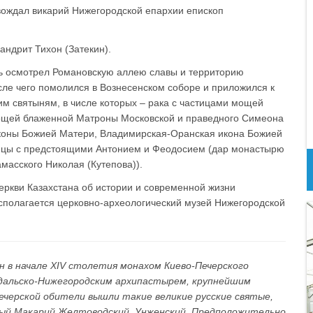
вождал викарий Нижегородской епархии епископ
андрит Тихон (Затекин).
ь осмотрел Романовскую аллею славы и территорию
сле чего помолился в Вознесенском соборе и приложился к
м святыням, в числе которых – рака с частицами мощей
 мощей блаженной Матроны Московской и праведного Симеона
иконы Божией Матери, Владимирская-Оранская икона Божией
дицы с предстоящими Антонием и Феодосием (дар монастырю
масского Николая (Кутепова)).
еркви Казахстана об истории и современной жизни
асполагается церковно-археологический музей Нижегородской
н в начале XIV столетия монахом Киево-Печерского
дальско-Нижегородским архипастырем, крупнейшим
ечерской обители вышли такие великие русские святые,
ный Макарий Желтоводский, Унженский. Предположительно