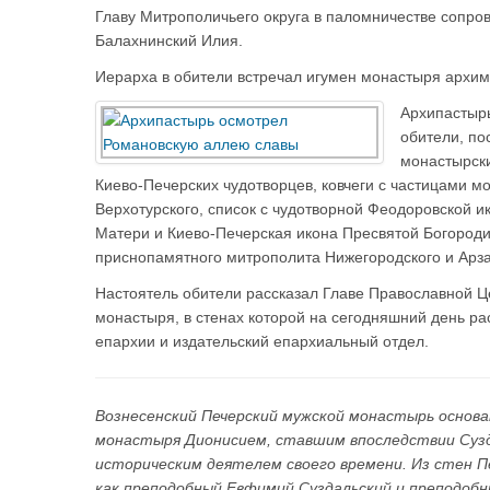
Главу Митрополичьего округа в паломничестве сопро
Балахнинский Илия.
Иерарха в обители встречал игумен монастыря архим
Архипастыр
обители, по
монастырски
Киево-Печерских чудотворцев, ковчеги с частицами
Верхотурского, список с чудотворной Феодоровской 
Матери и Киево-Печерская икона Пресвятой Богоро
приснопамятного митрополита Нижегородского и Арза
Настоятель обители рассказал Главе Православной Ц
монастыря, в стенах которой на сегодняшний день р
епархии и издательский епархиальный отдел.
Вознесенский Печерский мужской монастырь основа
монастыря Дионисием, ставшим впоследствии Суз
историческим деятелем своего времени. Из стен П
как преподобный Евфимий Суздальский и преподоб