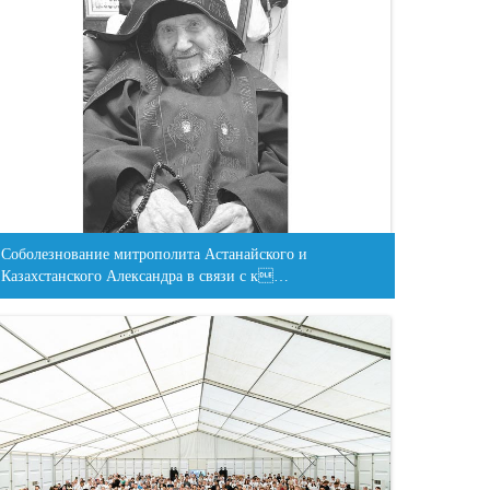
Соболезнование митрополита Астанайского и
Казахстанского Александра в связи с к…