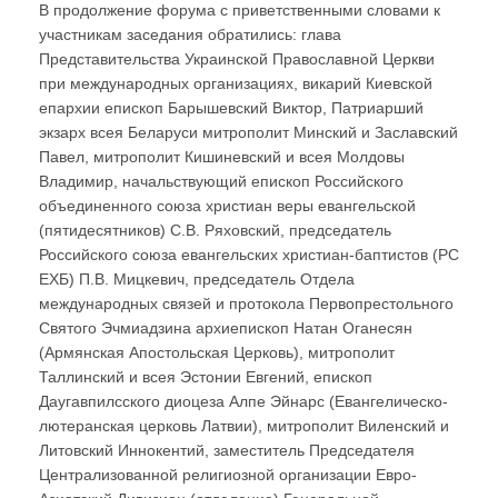
В продолжение форума с приветственными словами к
участникам заседания обратились: глава
Представительства Украинской Православной Церкви
при международных организациях, викарий Киевской
епархии епископ Барышевский Виктор, Патриарший
экзарх всея Беларуси митрополит Минский и Заславский
Павел, митрополит Кишиневский и всея Молдовы
Владимир, начальствующий епископ Российского
объединенного союза христиан веры евангельской
(пятидесятников) С.В. Ряховский, председатель
Российского союза евангельских христиан-баптистов (РС
ЕХБ) П.В. Мицкевич, председатель Отдела
международных связей и протокола Первопрестольного
Святого Эчмиадзина архиепископ Натан Оганесян
(Армянская Апостольская Церковь), митрополит
Таллинский и всея Эстонии Евгений, епископ
Даугавпилсского диоцеза Алпе Эйнарс (Евангелическо-
лютеранская церковь Латвии), митрополит Виленский и
Литовский Иннокентий, заместитель Председателя
Централизованной религиозной организации Евро-