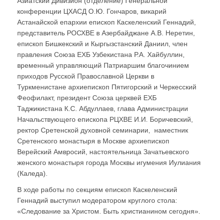
Азиатский Дивизион (отделение) Генеральной
конференции ЦХАСД О.Ю. Гончаров, викарий
Астанайской епархии епископ Каскеленский Геннадий,
представитель РОСХВЕ в Азербайджане А.В. Неретин,
епископ Бишкекский и Кыргызстанский Даниил, член
правления Союза ЕХБ Узбекистана Р.А. Хайбуллин,
временный управляющий Патриаршим благочинием
приходов Русской Православной Церкви в
Туркменистане архиепископ Пятигорский и Черкесский
Феофилакт, президент Союза церквей ЕХБ
Таджикистана К.С. Абдуллаев, глава Администрации
Начальствующего епископа РЦХВЕ И.И. Боричевский,
ректор Сретенской духовной семинарии, наместник
Сретенского монастыря в Москве архиепископ
Верейский Амвросий, настоятельница Зачатьевского
женского монастыря города Москвы игумения Иулиания
(Каледа).
В ходе работы по секциям епископ Каскеленский
Геннадий выступил модератором круглого стола:
«Следование за Христом. Быть христианином сегодня».