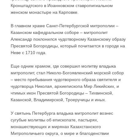
Кронштадтского в Иоанновском ставропигиальном
женском монастыре на Карповке.
В главном храме Санкт-Петербургской митрополии –
Казанском кафедральном соборе – митрополит
Александр поклонился чудотворному Казанскому образу
Пресвятой Богородицы, который почитается в городе на
Неве с 1710 года.
Еще одним храмом, где совершил молитву владыка
митрополит, стал Николо-Богоявленский морской собор
– место пребывания чудотворного образа святителя и
чудотворца Николая, архиепископа Мир Ликийских, и
чтимых икон Пресвятой Богородицы – Тихвинской,
Казанской, Владимирской, Троеручицы и иных.
У святынь Петербурга владыка митрополит вознес
сугубые молитвы об епископате, пастырях,
монашествующих и мирянах Казахстанского
Митрополичьего округа, о мире и благоденствии