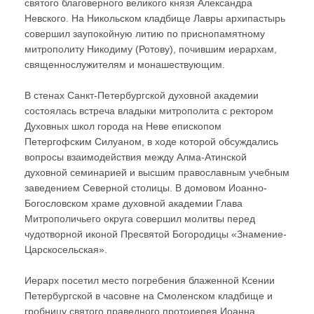
святого благоверного великого князя Александра
Невского. На Никольском кладбище Лавры архипастырь
совершил заупокойную литию по приснопамятному
митрополиту Никодиму (Ротову), почившим иерархам,
священнослужителям и монашествующим.
В стенах Санкт-Петербургской духовной академии
состоялась встреча владыки митрополита с ректором
Духовных школ города на Неве епископом
Петергофским Силуаном, в ходе которой обсуждались
вопросы взаимодействия между Алма-Атинской
духовной семинарией и высшим православным учебным
заведением Северной столицы. В домовом Иоанно-
Богословском храме духовной академии Глава
Митрополичьего округа совершил молитвы перед
чудотворной иконой Пресвятой Богородицы «Знамение-
Царскосельская».
Иерарх посетил место погребения блаженной Ксении
Петербургской в часовне на Смоленском кладбище и
гробницу святого праведного протоиерея Иоанна