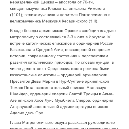
неразделенной Церкви – апостола от 70-ти,
священномученика Климента, епископа Римского
(†101); великомученика и целителя Пантелеимона и
великомученика Меркурия Кесарийского (†III).
В ходе беседы архиепископ Фрэнсис сообщил владыке
митрополиту о состоявшейся 2-3 июля в Иркутске IV
встрече католических епископов и ординариев России,
Казахстана и Средней Азии, посвященной вопросам
истории, современному состоянию и перспективам
развития католических приходов. По словам нунция, в
числе делегатов от Среднеазиатского региона были
казахстанские епископы – ординарий архиепархии
Пресвятой Девы Марии в Нур-Султане архиепископ
Томаш Пета, вспомогательный епископ Атаназиус
Шнайдер, ординарий епархии Святой Троицы в Алма-
Ате епископ Хосе Луис Мумбиела Сиерра, ординарий
Атырауской апостольской администратуры епископ
Аделио дель Оро.
Глава Митрополичьего округа рассказал руководителю
ватиканской дипмиссии о предстоящем международном