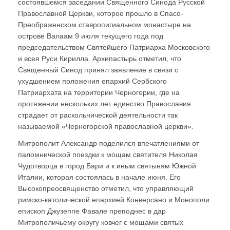
состоявшемся заседании Священного Синода Русской
Православной Церкви, которое прошло в Спасо-
Преображенском ставропигиальном монастыре на
острове Валаам 9 июля текущего года под
председательством Святейшего Патриарха Московского
и всея Руси Кирилла. Архипастырь отметил, что
Священный Синод принял заявление в связи с
ухудшением положения епархий Сербского
Патриархата на территории Черногории, где на
протяжении нескольких лет единство Православия
страдает от раскольнической деятельности так
называемой «Черногорской православной церкви».
Митрополит Александр поделился впечатлениями от
паломнической поездки к мощам святителя Николая
Чудотворца в город Бари и к иным святыням Южной
Италии, которая состоялась в начале июня. Его
Высокопреосвященство отметил, что управляющий
римско-католической епархией Конверсано и Монополи
епископ Джузеппе Фавале преподнес в дар
Митрополичьему округу ковчег с мощами святых