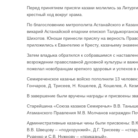
Перед принятием присяги казаки молились за Литург
крестный ход вокруг храма.
По благословению митрополита Астанайского и Казах
викарий Астанайской епархии епископ Талдыкорганск
Шихотов. Юноши принесли присягу на верность Правос
приложились к Евангелию и Кресту, казачьему знамен
Затем владыка обратился к собравшимся с наставлени
возрождении православной духовной культуры и важн
пожелал новобранцам крепкого здоровья и успехов в с
Семиреченское казачье войско пополнили 13 человек: 
Гончаров, Д. Трисеев, Н. Кошелев, Д. Кошелев, А. Кези
В завершение были вручены награды и присвоены зва
Старейшина «Союза казаков Семиречья» В.В. Таныше
Атаманского Правления М.В. Молчанов награжден По
Административные казачьи чины были присвоены: В.Ю
В.В. Швецову – «подхорунжий», Д.Г. Трисееву – «стар
Руденко и С.В. Нужнову – «приказный».