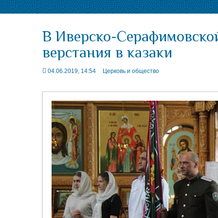
В Иверско-Серафимовско
верстания в казаки
04.06.2019, 14:54
Церковь и общество