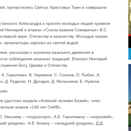
ией, причастились Святых Христовых Таин и совершили
станского Александра к присяге молодых людей привели
ий Нектарий и атаман «Союза казаков Семиречья» В.С.
лавной вере, Отечеству и казачеству. Молодые казаки
и, архипастырь окропил их святой водой.
ем, рассказав о значении казачьего движения в
ости соблюдения казачьих традиций. Епископ Нектарий
лужении Богу, Церкви и Отечеству.
А. Гирилович, В. Червяков, С. Соинов, О. Рыбин, А.
н, Д. Руденко, Н. Дроздов, Д. Мельников, Е. Нужнов.
ния.
в удостоен медали «Алексий человек Божий», член
четным знаком «140 лет СмКВ».
. Хмылеву – «подъесаул», А.Б. Гириловичу – «хорунжий»,
ший урядник», А.В. Кезину – «младший урядник», Д.Д.