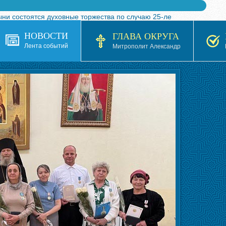
ыни состоятся духовные торжества по случаю 25-ле
 турнира по волейболу, посвященного 25-летию обр
НОВОСТИ
ГЛАВА ОКРУГА
я в Казахстане»
Лента событий
Митрополит Александр
кой епархией Русской Православной Церкви в 1927–19
 документов на 2026-2027 учебный год