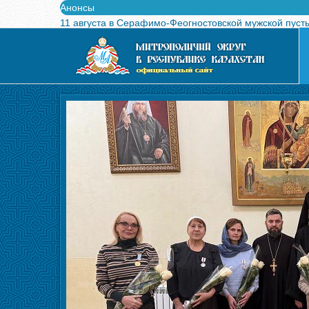
Анонсы
11 августа в Серафимо-Феогностовской мужской пуст
Выпущен в свет буклет о проведении Международного
Вышел в свет новый номер журнала «Свет Православи
Вышла в свет монография «Управляющие Алма-Атинс
Алма-Атинская духовная семинария объявляет прием