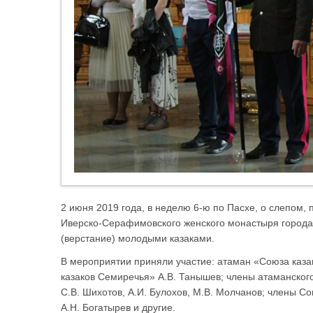
2 июня 2019 года, в неделю 6-ю по Пасхе, о слепом,
Иверско-Серафимовского женского монастыря города
(верстание) молодыми казаками.
В мероприятии приняли участие: атаман «Союза каза
казаков Семиречья» А.В. Танышев; члены атаманского
С.В. Шихотов, А.И. Булохов, М.В. Молчанов; члены Со
А.Н. Богатырев и другие.