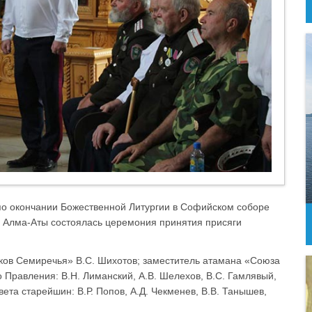
 по окончании Божественной Литургии в Софийском соборе
 Алма-Аты состоялась церемония принятия присяги
ков Семиречья» В.С. Шихотов; заместитель атамана «Союза
 Правления: В.Н. Лиманский, А.В. Шелехов, В.С. Гамлявый,
вета старейшин: В.Р. Попов, А.Д. Чекменев, В.В. Танышев,