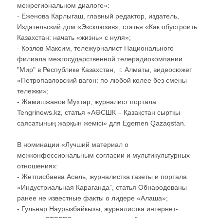
межрегиональном диалоге»:
- Еженова Карлыгаш, главный редактор, издатель,
Издательский дом «Эксклюзив», статья «Как обустроить
Казахстан: начать «жизнь» с нуля»;
- Козлов Максим, тележурналист Национального
филиала межгосударственной телерадиокомпании
"Мир" в Республике Казахстан, г. Алматы, видеосюжет
«Петропавловский вагон: по любой колее без смены
тележки»;
- Жамишжанов Мухтар, журналист портала
Tengrinews.kz, статья «АӨСШК – Қазақстан сыртқы
саясатының жарқын жемісі» для Egemen Qazaqstan.
В номинации «Лучший материал о
межконфессиональным согласии и мультикультурных
отношениях:
- Жетписбаева Асель, журналистка газеты и портала
«Индустриальная Караганда”, статья Обнародованы
ранее не известные факты о лидере «Алаша»;
- Гульнар Наурызбайкызы, журналистка интернет-