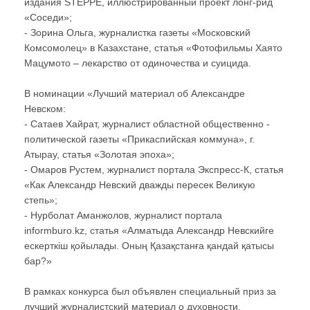
издания STEPPE, иллюстрированный проект лонг-рид
«Соседи»;
- Зорина Ольга, журналистка газеты «Московский
Комсомолец» в Казахстане, статья «Фотофильмы Хаято
Мацумото – лекарство от одиночества и суицида.
В номинации «Лучший материал об Александре
Невском:
- Сатаев Хайрат, журналист областной общественно -
политической газеты «Прикаспийская коммуна», г.
Атырау, статья «Золотая эпоха»;
- Омаров Рустем, журналист портала Экспресс-К, статья
«Как Александр Невский дважды пересек Великую
степь»;
- Нурболат Аманжолов, журналист портала
informburo.kz, статья «Алматыда Александр Невскийге
ескерткіш қойылады. Оның Қазақстанға қандай қатысы
бар?»
В рамках конкурса был объявлен специальный приз за
лучший журналистский материал о духовности,