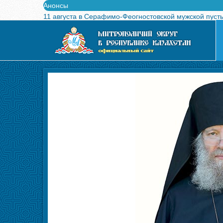
Анонсы
11 августа в Серафимо-Феогностовской мужской пуст
Выпущен в свет буклет о проведении Международного
Вышел в свет новый номер журнала «Свет Православи
Вышла в свет монография «Управляющие Алма-Атинс
Алма-Атинская духовная семинария объявляет прием