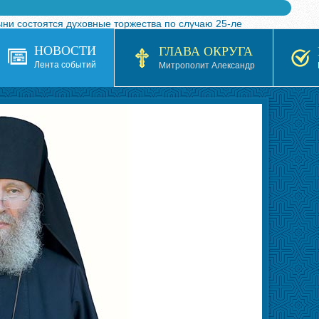
ыни состоятся духовные торжества по случаю 25-ле
 турнира по волейболу, посвященного 25-летию обр
НОВОСТИ
ГЛАВА ОКРУГА
я в Казахстане»
Лента событий
Митрополит Александр
кой епархией Русской Православной Церкви в 1927–19
 документов на 2026-2027 учебный год