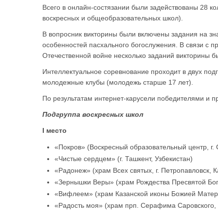
Всего в онлайн-состязании были задействованы 28 ко
воскресных и общеобразовательных школ).
В вопросник викторины были включены задания на зн
особенностей пасхального богослужения. В связи с
Отечественной войне несколько заданий викторины б
Интеллектуальное соревнование проходит в двух подгр
молодежные клубы (молодежь старше 17 лет).
По результатам интернет-карусели победителями и 
Подгруппа воскресных школ
I место
«Покров» (Воскресный образовательный центр, г. 
«Чистые сердцем» (г. Ташкент, Узбекистан)
«Радонеж» (храм Всех святых, г. Петропавловск, К
«Зернышки Веры» (храм Рождества Пресвятой Бого
«Вифлеем» (храм Казанской иконы Божией Матери,
«Радость моя» (храм прп. Серафима Саровского, с