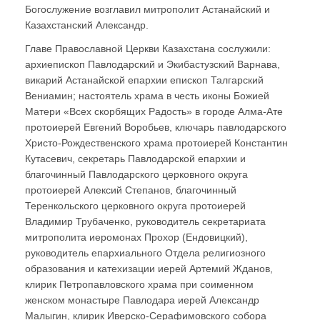
Богослужение возглавил митрополит Астанайский и
Казахстанский Александр.
Главе Православной Церкви Казахстана сослужили:
архиепископ Павлодарский и Экибастузский Варнава,
викарий Астанайской епархии епископ Талгарский
Вениамин; настоятель храма в честь иконы Божией
Матери «Всех скорбящих Радость» в городе Алма-Ате
протоиерей Евгений Воробьев, ключарь павлодарского
Христо-Рождественского храма протоиерей Константин
Кутасевич, секретарь Павлодарской епархии и
благочинный Павлодарского церковного округа
протоиерей Алексий Степанов, благочинный
Теренкольского церковного округа протоиерей
Владимир Трубаченко, руководитель секретариата
митрополита иеромонах Прохор (Ендовицкий),
руководитель епархиального Отдела религиозного
образования и катехизации иерей Артемий Жданов,
клирик Петропавловского храма при соименном
женском монастыре Павлодара иерей Александр
Малыгин, клирик Иверско-Серафимовского собора