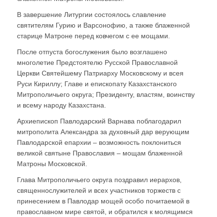
В завершение Литургии состоялось славление
святителям Гурию и Варсонофию, а также блаженной
старице Матроне перед ковчегом с ее мощами.
После отпуста богослужения было возглашено
многолетие Предстоятелю Русской Православной
Церкви Святейшему Патриарху Московскому и всея
Руси Кириллу; Главе и епископату Казахстанского
Митрополичьего округа; Президенту, властям, воинству
и всему народу Казахстана.
Архиепископ Павлодарский Варнава поблагодарил
митрополита Александра за духовный дар верующим
Павлодарской епархии – возможность поклониться
великой святыне Православия – мощам блаженной
Матроны Московской.
Глава Митрополичьего округа поздравил иерархов,
священнослужителей и всех участников торжеств с
принесением в Павлодар мощей особо почитаемой в
православном мире святой, и обратился к молящимся