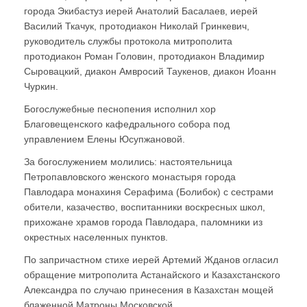
города Экибастуз иерей Анатолий Басалаев, иерей
Василий Ткачук, протодиакон Николай Гринкевич,
руководитель службы протокола митрополита
протодиакон Роман Головин, протодиакон Владимир
Сыровацкий, диакон Амвросий Таукенов, диакон Иоанн
Чуркин.
Богослужебные песнопения исполнил хор
Благовещенского кафедрального собора под
управлением Елены Юсупжановой.
За богослужением молились: настоятельница
Петропавловского женского монастыря города
Павлодара монахиня Серафима (Болибок) с сестрами
обители, казачество, воспитанники воскресных школ,
прихожане храмов города Павлодара, паломники из
окрестных населенных пунктов.
По запричастном стихе иерей Артемий Жданов огласил
обращение митрополита Астанайского и Казахстанского
Александра по случаю принесения в Казахстан мощей
блаженной Матроны Московской.